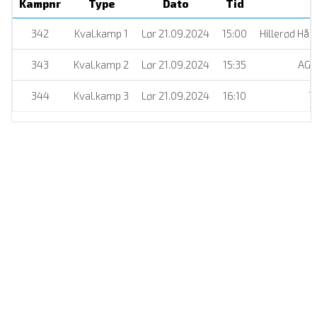
Kampnr
Type
Dato
Tid
342
Kval.kamp 1
Lør 21.09.2024
15:00
Hillerød Hå
343
Kval.kamp 2
Lør 21.09.2024
15:35
AG 
344
Kval.kamp 3
Lør 21.09.2024
16:10
T