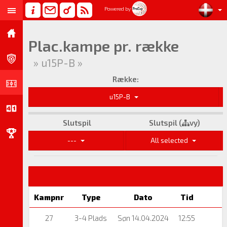
Powered by
Plac.kampe pr. række
» u15P-B »
Række:
u15P-B
Slutspil
Slutspil (
vy)
---
All selected
Kampnr
Type
Dato
Tid
27
3-4 Plads
Søn 14.04.2024
12:55