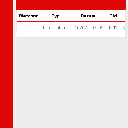
Matchnr
Typ
Datum
Tid
151
Plac. match 1
Lör 2024-03-09
15:15
Ma