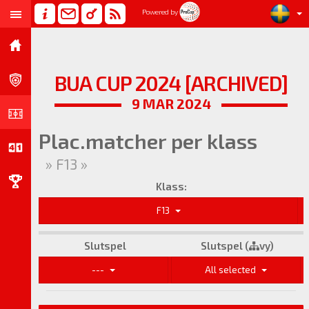
Powered by
BUA CUP 2024 [ARCHIVED]
9 MAR 2024
Plac.matcher per klass
» F13 »
Klass:
F13
Slutspel
Slutspel (
vy)
---
All selected