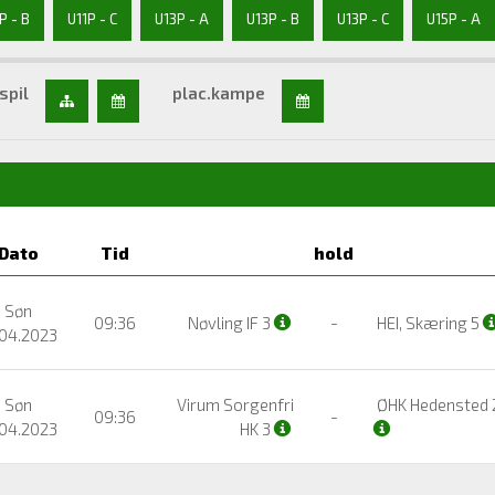
P - B
U11P - C
U13P - A
U13P - B
U13P - C
U15P - A
spil
plac.kampe
Dato
Tid
hold
Søn
09:36
Nøvling IF 3
-
HEI, Skæring 5
.04.2023
Søn
Virum Sorgenfri
ØHK Hedensted
09:36
-
.04.2023
HK 3