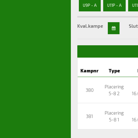
U9P - A
U11P - A
U11
Kval.kampe
Slut
Kampnr
Type
Placering
380
5-8 2
16
Placering
381
5-8 1
16