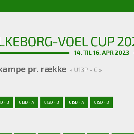
ILKEBORG-VOEL CUP 20
14. TIL 16. APR 2023
skampe pr. række
» U13P - C »
1D - B
U13D - A
U13D - B
U15D - A
U15D - B