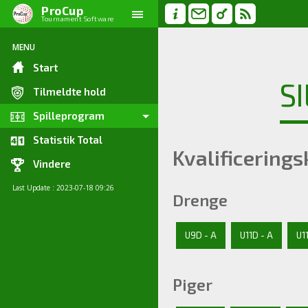
ProCup
Tournament Software
MENU
Start
S
Tilmeldte hold
Spilleprogram
Statistik Total
Kvalificering
Vindere
Last Update : 2023-07-18 09:26
Drenge
U9D - A
U11D - A
U1
Piger