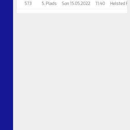
573
5. Plads
Søn 15.05.2022
11:40
Helsted 