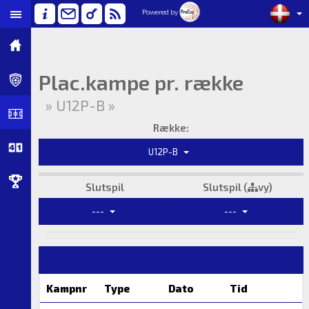
Powered by
Plac.kampe pr. række
» U12P-B »
Række:
U12P-B
Slutspil
Slutspil (
vy)
---
---
Kampnr
Type
Dato
Tid