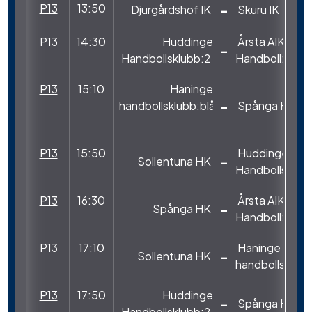
P13
13:50
-
Djurgårdshof IK
Skuru IK
P13
14:30
Huddinge
Årsta AIK
-
Handbollsklubb:2
Handboll:2
P13
15:10
Haninge
-
handbollsklubb:blå
Spånga HK
P13
15:50
Huddinge
-
Sollentuna HK
Handbollsklub
P13
16:30
Årsta AIK
-
Spånga HK
Handboll:2
P13
17:10
Haninge
-
Sollentuna HK
handbollsklubb
P13
17:50
Huddinge
-
Spånga HK
Handbollsklubb:2