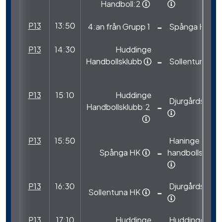
Handboll:2
P13
13:50
-
4:an från Grupp 1
Spånga HK
P13
14:30
Huddinge
-
Handbollsklubb
Sollentuna H
P13
15:10
Huddinge
Djurgårdshof 
-
Handbollsklubb:2
P13
15:50
Haninge
-
Spånga HK
handbollsklubb
P13
16:30
Djurgårdshof 
-
Sollentuna HK
P13
17:10
Huddinge
Huddinge