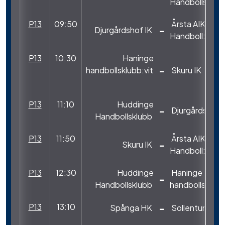
Handbollsklub
P13
09:50
Årsta AIK
-
Djurgårdshof IK
Handboll:1
P13
10:30
Haninge
-
handbollsklubb:vit
Skuru IK
P13
11:10
Huddinge
-
Djurgårdshof 
Handbollsklubb
P13
11:50
Årsta AIK
-
Skuru IK
Handboll:1
P13
12:30
Huddinge
Haninge
-
Handbollsklubb
handbollsklubb
P13
13:10
-
Spånga HK
Sollentuna HK