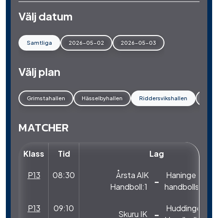
Välj datum
Samtliga
2026-05-02
2026-05-03
Välj plan
Grimstahallen
Hässelbyhallen
Riddersvikshallen
Smed
MATCHER
Klass
Tid
Lag
P13
08:30
Årsta AIK
Haninge
-
Handboll:1
handbollsklubb
P13
09:10
Huddinge
-
Skuru IK