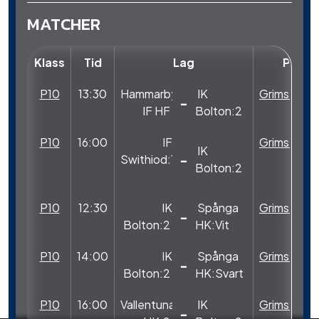
MATCHER
Klass
Tid
Lag
Plan
P10
13:30
Hammarby
IK
Grimstahal
-
IF HF
Bolton:2
P10
16:00
IF
Grimstahal
IK
-
Swithiod:1
Bolton:2
P10
12:30
IK
Spånga
Grimstahal
-
Bolton:2
HK:Vit
P10
14:00
IK
Spånga
Grimstahal
-
Bolton:2
HK:Svart
P10
16:00
Vallentuna
IK
Grimstahal
-