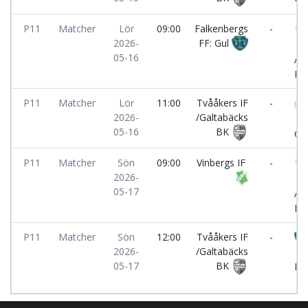
P11
Matcher
Lör
09:00
Falkenbergs
-
2026-
FF: Gul
Tv
05-16
/G
BK
P11
Matcher
Lör
11:00
Tvååkers IF
-
2026-
/Galtabäcks
Li
05-16
BK
GIF
P11
Matcher
Sön
09:00
Vinbergs IF
-
2026-
Tv
05-17
/G
BK
P11
Matcher
Sön
12:00
Tvååkers IF
-
2026-
/Galtabäcks
Fa
05-17
BK
FF: