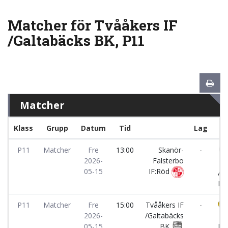
Matcher för Tvååkers IF
/Galtabäcks BK, P11
Matcher
Klass
Grupp
Datum
Tid
Lag
P11
Matcher
Fre
13:00
Skanör-
-
2026-
Falsterbo
Tv
05-15
IF:Röd
/G
BK
P11
Matcher
Fre
15:00
Tvååkers IF
-
2026-
/Galtabäcks
Ar
05-15
BK
IK: