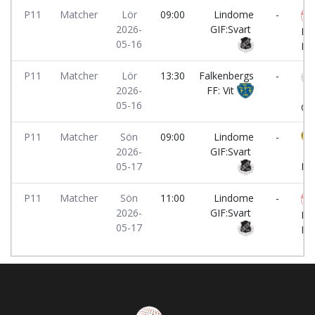
P11
Matcher
Lör
09:00
Lindome
-
2026-
GIF:Svart
Fa
05-16
IF
P11
Matcher
Lör
13:30
Falkenbergs
-
2026-
FF: Vit
Li
05-16
GIF
P11
Matcher
Sön
09:00
Lindome
-
2026-
GIF:Svart
Ar
05-17
IK:
P11
Matcher
Sön
11:00
Lindome
-
2026-
GIF:Svart
Fa
05-17
IF: