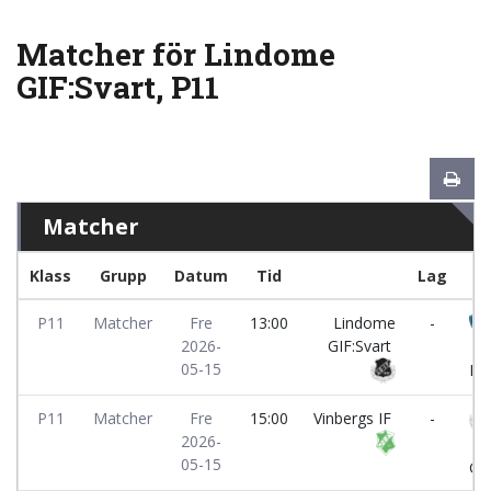
Matcher för Lindome
GIF:Svart, P11
Matcher
Klass
Grupp
Datum
Tid
Lag
P11
Matcher
Fre
13:00
Lindome
-
2026-
GIF:Svart
Fa
05-15
FF:
P11
Matcher
Fre
15:00
Vinbergs IF
-
2026-
Li
05-15
GIF