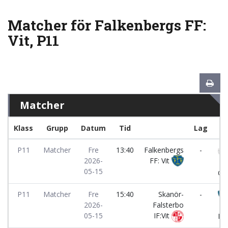
Matcher för Falkenbergs FF:
Vit, P11
Matcher
Klass
Grupp
Datum
Tid
Lag
P11
Matcher
Fre
13:40
Falkenbergs
-
2026-
FF: Vit
Li
05-15
GIF
P11
Matcher
Fre
15:40
Skanör-
-
2026-
Falsterbo
Fa
05-15
IF:Vit
FF: