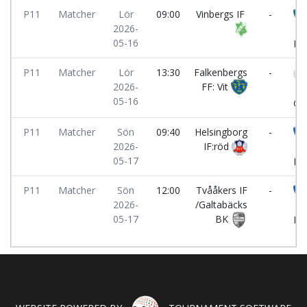
P11
Matcher
Lör
09:00
Vinbergs IF
-
2026-
Fa
05-16
FF:
P11
Matcher
Lör
13:30
Falkenbergs
-
2026-
FF: Vit
Li
05-16
GIF
P11
Matcher
Sön
09:40
Helsingborg
-
2026-
IF:röd
Fa
05-17
FF:
P11
Matcher
Sön
12:00
Tvååkers IF
-
2026-
/Galtabäcks
Fa
05-17
BK
FF: