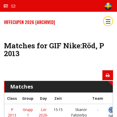
VIFFECUPEN 2026 [ARCHIVED]
Matches for GIF Nike:Röd, P
2013
Matches
Class
Group
Day
Zeit
Team
P
Grupp
Lör
15:15
Skanör
-
G
2013
1
2026-
Falsterbo
Nike