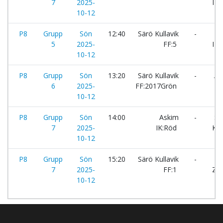
7
2025-
IK:
10-12
P8
Grupp
Sön
12:40
Särö Kullavik
-
To
5
2025-
FF:5
IK:
10-12
P8
Grupp
Sön
13:20
Särö Kullavik
-
Åsa
6
2025-
FF:2017Grön
10-12
P8
Grupp
Sön
14:00
Askim
-
Sä
7
2025-
IK:Röd
Kul
10-12
P8
Grupp
Sön
15:20
Särö Kullavik
-
IK
7
2025-
FF:1
Zen
10-12