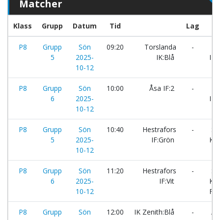
Matcher
Klass
Grupp
Datum
Tid
Lag
P8
Grupp
Sön
09:20
Torslanda
-
Hes
5
2025-
IK:Blå
IF:
10-12
P8
Grupp
Sön
10:00
Åsa IF:2
-
Hes
6
2025-
IF:V
10-12
P8
Grupp
Sön
10:40
Hestrafors
-
Sä
5
2025-
IF:Grön
Kul
10-12
P8
Grupp
Sön
11:20
Hestrafors
-
Sä
6
2025-
IF:Vit
Kul
10-12
FF
P8
Grupp
Sön
12:00
IK Zenith:Blå
-
As