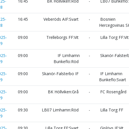
025-
16:45
BK Höllviken:Röd
-
LB07 Bunkeflo
18
025-
16:45
Veberöds AIF:Svart
-
Bosnien
18
Hercegovinas S
025-
09:00
Trelleborgs FF:Vit
-
Lilla Torg FF:Vit
19
025-
09:00
IF Limhamn
-
Skanör-Falsterb
19
Bunkeflo:Röd
025-
09:00
Skanör-Falsterbo IF
-
IF Limhamn
19
Bunkeflo:Svart
025-
09:00
BK Höllviken:Grå
-
FC Rosengård
19
025-
09:30
LB07 Limhamn:Röd
-
Lilla Torg FF
19
025-
09:30
Lilla Torg FF:Svart
-
Gislövs IF:Vit