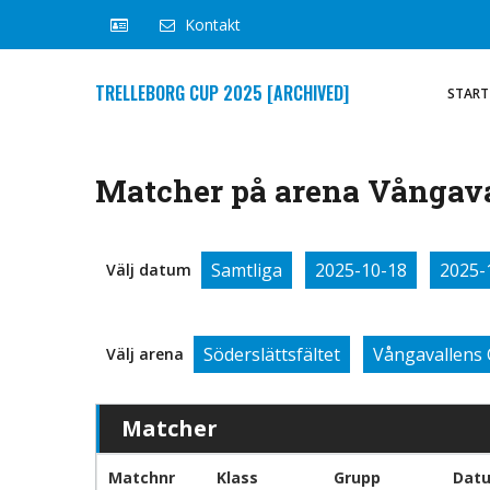
Kontakt
TRELLEBORG CUP 2025 [ARCHIVED]
START
Matcher på arena Vångava
Samtliga
2025-10-18
2025-
Välj datum
Söderslättsfältet
Vångavallens 
Välj arena
Matcher
Matchnr
Klass
Grupp
Dat