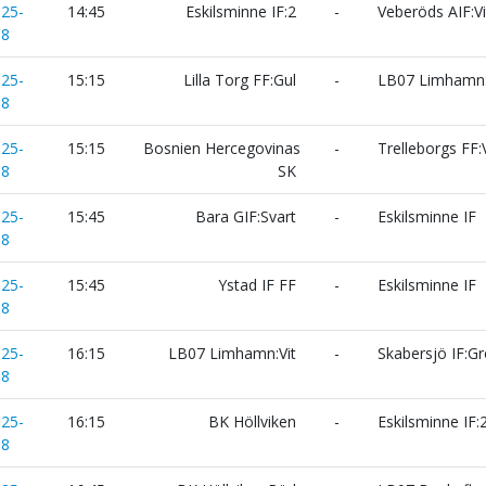
025-
14:45
Eskilsminne IF:2
-
Veberöds AIF:Vi
18
025-
15:15
Lilla Torg FF:Gul
-
LB07 Limhamn:
18
025-
15:15
Bosnien Hercegovinas
-
Trelleborgs FF:V
18
SK
025-
15:45
Bara GIF:Svart
-
Eskilsminne IF
18
025-
15:45
Ystad IF FF
-
Eskilsminne IF
18
025-
16:15
LB07 Limhamn:Vit
-
Skabersjö IF:G
18
025-
16:15
BK Höllviken
-
Eskilsminne IF:
18