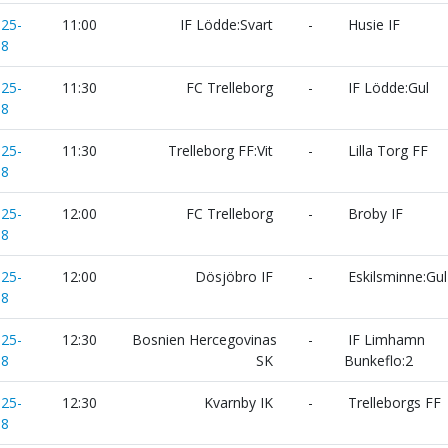
025-
11:00
IF Lödde:Svart
-
Husie IF
18
025-
11:30
FC Trelleborg
-
IF Lödde:Gul
18
025-
11:30
Trelleborg FF:Vit
-
Lilla Torg FF
18
025-
12:00
FC Trelleborg
-
Broby IF
18
025-
12:00
Dösjöbro IF
-
Eskilsminne:Gul
18
025-
12:30
Bosnien Hercegovinas
-
IF Limhamn
18
SK
Bunkeflo:2
025-
12:30
Kvarnby IK
-
Trelleborgs FF
18