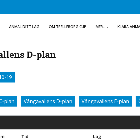
ANMÄL DITT LAG
OM TRELLEBORG CUP
MER...
KLARA ANM
llens D-plan
10-19
C-plan
Vångavallens D-plan
Vångavallens E-plan
um
Tid
Lag