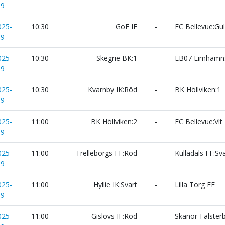
19
025-
10:30
GoF IF
-
FC Bellevue:Gu
19
025-
10:30
Skegrie BK:1
-
LB07 Limhamn
19
025-
10:30
Kvarnby IK:Röd
-
BK Höllviken:1
19
025-
11:00
BK Höllviken:2
-
FC Bellevue:Vit
19
025-
11:00
Trelleborgs FF:Röd
-
Kulladals FF:Sva
19
025-
11:00
Hyllie IK:Svart
-
Lilla Torg FF
19
025-
11:00
Gislövs IF:Röd
-
Skanör-Falsterb