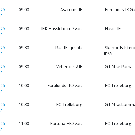
025-
09:00
Asarums IF
-
Furulunds IK:Gu
18
025-
09:00
IFK Hässleholm:Svart
-
Husie IF
18
025-
09:30
Råå IF:Ljusblå
-
Skanör Falster
18
IF:Vit
025-
09:30
Veberöds AIF
-
Gif Nike:Puma
18
025-
10:00
Furulunds IK:Svart
-
FC Trelleborg
18
025-
10:30
FC Trelleborg
-
Gif Nike:Lomm
18
025-
11:00
Fortuna FF:Svart
-
FC Trelleborg
18