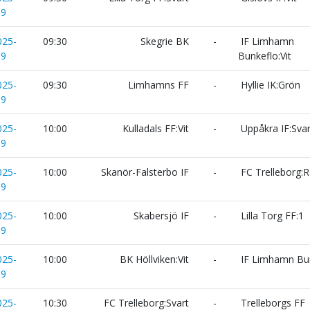
19
025-
09:30
Skegrie BK
-
IF Limhamn
19
Bunkeflo:Vit
025-
09:30
Limhamns FF
-
Hyllie IK:Grön
19
025-
10:00
Kulladals FF:Vit
-
Uppåkra IF:Svar
19
025-
10:00
Skanör-Falsterbo IF
-
FC Trelleborg:
19
025-
10:00
Skabersjö IF
-
Lilla Torg FF:1
19
025-
10:00
BK Höllviken:Vit
-
IF Limhamn Bu
19
025-
10:30
FC Trelleborg:Svart
-
Trelleborgs FF