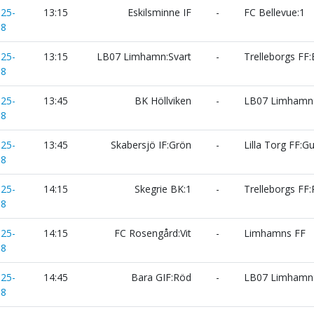
025-
13:15
Eskilsminne IF
-
FC Bellevue:1
18
025-
13:15
LB07 Limhamn:Svart
-
Trelleborgs FF:
18
025-
13:45
BK Höllviken
-
LB07 Limhamn:
18
025-
13:45
Skabersjö IF:Grön
-
Lilla Torg FF:Gu
18
025-
14:15
Skegrie BK:1
-
Trelleborgs FF
18
025-
14:15
FC Rosengård:Vit
-
Limhamns FF
18
025-
14:45
Bara GIF:Röd
-
LB07 Limhamn:
18