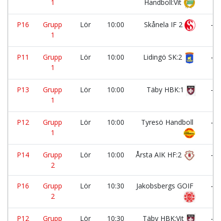
1
Handboll:Vit
P16
Grupp
Lör
10:00
Skånela IF 2
-
1
P11
Grupp
Lör
10:00
Lidingö SK:2
-
1
P13
Grupp
Lör
10:00
Täby HBK:1
-
1
P12
Grupp
Lör
10:00
Tyresö Handboll
-
1
P14
Grupp
Lör
10:00
Årsta AIK HF:2
-
2
P16
Grupp
Lör
10:30
Jakobsbergs GOIF
-
2
P12
Grupp
Lör
10:30
Täby HBK:Vit
-