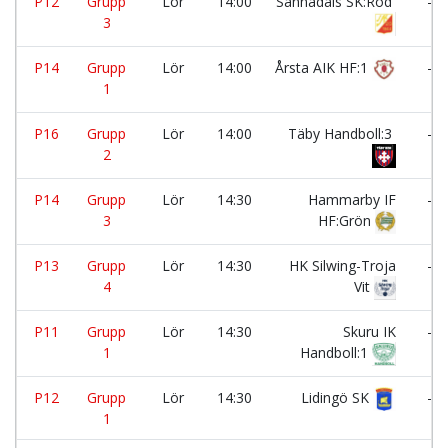
P12
Grupp
Lör
14:00
Sannadals SK:Röd
-
3
P14
Grupp
Lör
14:00
Årsta AIK HF:1
-
1
P16
Grupp
Lör
14:00
Täby Handboll:3
-
2
P14
Grupp
Lör
14:30
Hammarby IF
-
3
HF:Grön
P13
Grupp
Lör
14:30
HK Silwing-Troja
-
4
Vit
P11
Grupp
Lör
14:30
Skuru IK
-
1
Handboll:1
P12
Grupp
Lör
14:30
Lidingö SK
-
1