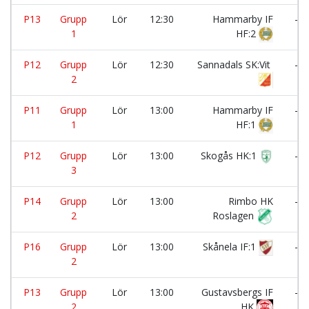
P13
Grupp
Lör
12:30
Hammarby IF
-
1
HF:2
P12
Grupp
Lör
12:30
Sannadals SK:Vit
-
2
P11
Grupp
Lör
13:00
Hammarby IF
-
1
HF:1
P12
Grupp
Lör
13:00
Skogås HK:1
-
3
P14
Grupp
Lör
13:00
Rimbo HK
-
2
Roslagen
P16
Grupp
Lör
13:00
Skånela IF:1
-
2
P13
Grupp
Lör
13:00
Gustavsbergs IF
-
2
HK