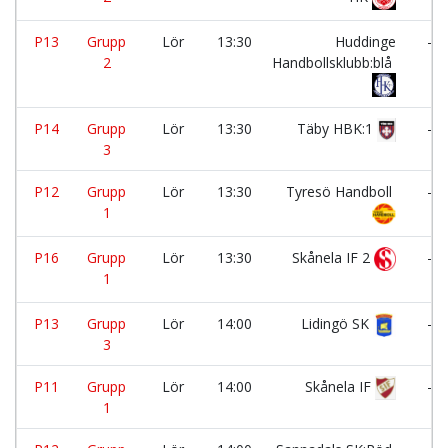
P13
Grupp
Lör
13:30
Huddinge
-
2
Handbollsklubb:blå
P14
Grupp
Lör
13:30
Täby HBK:1
-
3
P12
Grupp
Lör
13:30
Tyresö Handboll
-
1
P16
Grupp
Lör
13:30
Skånela IF 2
-
1
P13
Grupp
Lör
14:00
Lidingö SK
-
3
P11
Grupp
Lör
14:00
Skånela IF
-
1