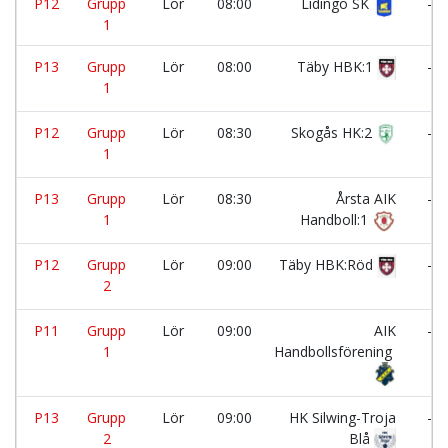
P12
Grupp
Lör
08:00
Lidingö SK
-
1
P13
Grupp
Lör
08:00
Täby HBK:1
-
1
P12
Grupp
Lör
08:30
Skogås HK:2
-
1
P13
Grupp
Lör
08:30
Årsta AIK
-
1
Handboll:1
P12
Grupp
Lör
09:00
Täby HBK:Röd
-
2
P11
Grupp
Lör
09:00
AIK
-
1
Handbollsförening
P13
Grupp
Lör
09:00
HK Silwing-Troja
-
2
Blå