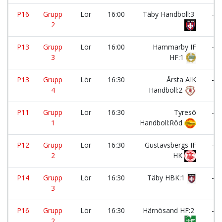
P16
Grupp
Lör
16:00
Täby Handboll:3
-
2
P13
Grupp
Lör
16:00
Hammarby IF
-
3
HF:1
P13
Grupp
Lör
16:30
Årsta AIK
-
4
Handboll:2
P11
Grupp
Lör
16:30
Tyresö
-
1
Handboll:Röd
P12
Grupp
Lör
16:30
Gustavsbergs IF
-
2
HK
P14
Grupp
Lör
16:30
Täby HBK:1
-
3
P16
Grupp
Lör
16:30
Härnösand HF:2
-
2