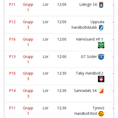
P11
Grupp
Lör
12:00
Lidingö SK
-
1
P12
Grupp
Lör
12:00
Uppsala
-
3
handbollsklubb
P16
Grupp
Lör
12:00
Härnösand HF:1
-
1
P13
Grupp
Lör
12:00
GT Söder
-
1
P16
Grupp
Lör
12:30
Täby Handboll:2
-
3
P14
Grupp
Lör
12:30
Sannadals SK
-
3
P11
Grupp
Lör
12:30
Tyresö
-
1
Handboll:Röd