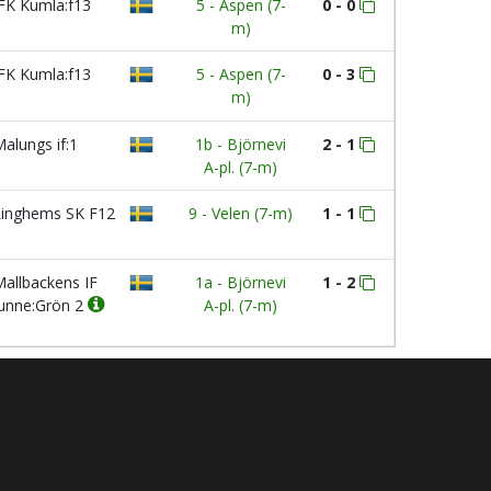
FK Kumla:f13
5 - Aspen (7-
0 - 0
m)
FK Kumla:f13
5 - Aspen (7-
0 - 3
m)
alungs if:1
1b - Björnevi
2 - 1
A-pl. (7-m)
inghems SK F12
9 - Velen (7-m)
1 - 1
allbackens IF
1a - Björnevi
1 - 2
unne:Grön 2
A-pl. (7-m)