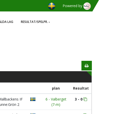
Powered by
LDA LAG
RESULTAT/SPELPR.
plan
Resultat
allbackens IF
6 - Valberget
3 - 0
unne:Grön 2
(7-m)