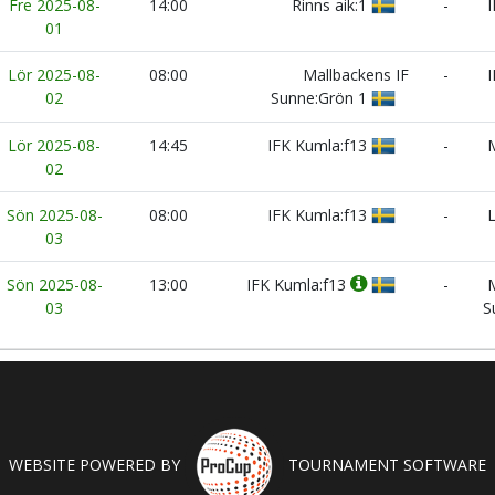
Fre 2025-08-
14:00
Rinns aik:1
-
I
01
Lör 2025-08-
08:00
Mallbackens IF
-
I
02
Sunne:Grön 1
Lör 2025-08-
14:45
IFK Kumla:f13
-
M
02
Sön 2025-08-
08:00
IFK Kumla:f13
-
L
03
Sön 2025-08-
13:00
IFK Kumla:f13
-
M
03
S
WEBSITE POWERED BY
TOURNAMENT SOFTWARE