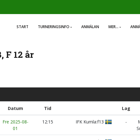
START
TURNERINGSINFO
ANMÄLAN
MER...
ANMÄ
 F 12 år
Datum
Tid
Lag
Fre 2025-08-
12:15
IFK Kumla:f13
-
M
01
S