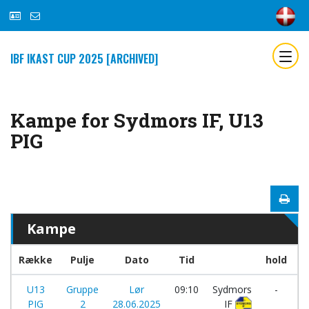
IBF IKAST CUP 2025 [ARCHIVED]
Kampe for Sydmors IF, U13
PIG
Kampe
Række
Pulje
Dato
Tid
hold
U13
Gruppe
Lør
09:10
Sydmors
-
PIG
2
28.06.2025
IF
F