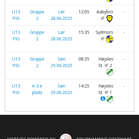
U13
Gruppe
Lør
12:05
Aabybro
-
PIG
2
28.06.2025
IF
IF
U13
Gruppe
Lør
15:35
Sydmors
-
PIG
2
28.06.2025
IF
H
I
U13
Gruppe
Søn
08:35
Højslev
-
PIG
2
29.06.2025
St. IF 2
IF
U13
A-3.e
Søn
14:25
Højslev
-
PIG
plads
29.06.2025
St. IF 1
I