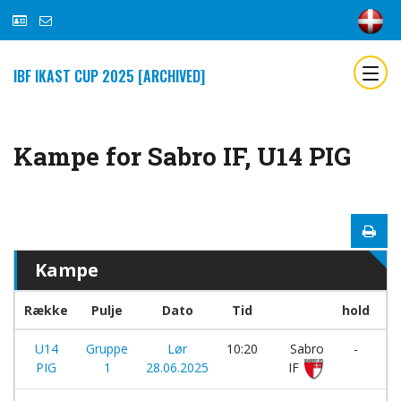
IBF IKAST CUP 2025 [ARCHIVED]
Kampe for Sabro IF, U14 PIG
Kampe
Række
Pulje
Dato
Tid
hold
U14
Gruppe
Lør
10:20
Sabro
-
PIG
1
28.06.2025
IF
Bo