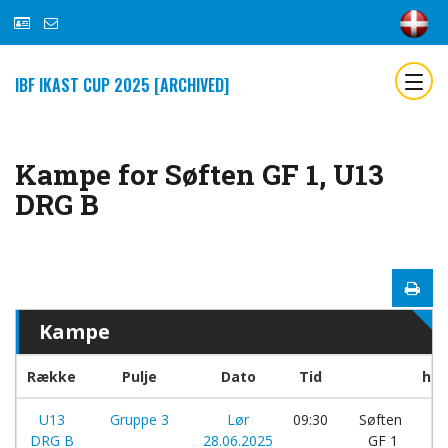
IBF IKAST CUP 2025 [ARCHIVED]
Kampe for Søften GF 1, U13
DRG B
Kampe
Række
Pulje
Dato
Tid
hol
U13
Gruppe 3
Lør
09:30
Søften
-
DRG B
28.06.2025
GF 1