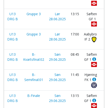
U13
Gruppe 3
Lør
13:15
Søften
-
DRG B
28.06.2025
GF 1
U13
Gruppe 3
Lør
17:00
Aabybro
-
DRG B
28.06.2025
IF 2
U13
B-
Søn
08:45
Søften
-
DRG B
Kvartsfinal:02
29.06.2025
GF 1
U13
B-
Søn
11:45
Hjørring
-
DRG B
Semifinal:01
29.06.2025
FK 1
U13
B-Finale
Søn
13:15
Søften
-
DRG B
29.06.2025
GF 1