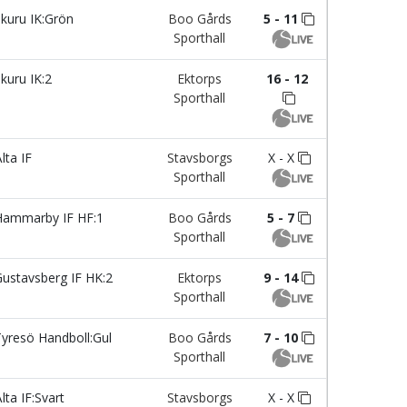
kuru IK:Grön
Boo Gårds
5 - 11
Sporthall
kuru IK:2
Ektorps
16 - 12
Sporthall
lta IF
Stavsborgs
X - X
Sporthall
ammarby IF HF:1
Boo Gårds
5 - 7
Sporthall
ustavsberg IF HK:2
Ektorps
9 - 14
Sporthall
yresö Handboll:Gul
Boo Gårds
7 - 10
Sporthall
lta IF:Svart
Stavsborgs
X - X