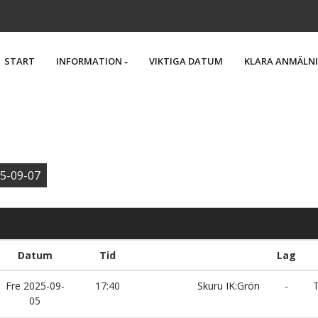
START
INFORMATION
VIKTIGA DATUM
KLARA ANMÄLN
5-09-07
Datum
Tid
Lag
Fre 2025-09-
17:40
Skuru IK:Grön
-
T
05