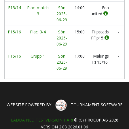
F13/14
Plac. match
Sön
14:00
Eda
-
3
2025-
united
06-29
P15/16
Plac. 3-4
Sön
15:00
Filipstads
-
2025-
FF:p15
06-29
F15/16
Grupp 1
Sön
17:00
Malungs
-
2025-
IF:F15/16
06-29
WEBSITE POWERED BY
TOURNAMENT SOFTWARE
LADDA NED TESTVERSION HÄR!
© (C) PROCUP AB 2026
VERSION 2.83 2026.01.06