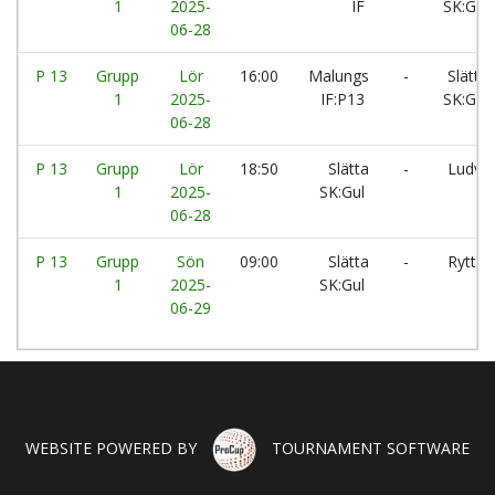
1
2025-
IF
SK:Gul
06-28
P 13
Grupp
Lör
16:00
Malungs
-
Slätta
1
2025-
IF:P13
SK:Gul
06-28
P 13
Grupp
Lör
18:50
Slätta
-
Ludvik
1
2025-
SK:Gul
06-28
P 13
Grupp
Sön
09:00
Slätta
-
Rytter
1
2025-
SK:Gul
06-29
WEBSITE POWERED BY
TOURNAMENT SOFTWARE