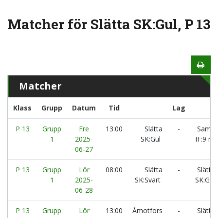
Matcher för Slätta SK:Gul, P 13
Matcher
Klass
Grupp
Datum
Tid
Lag
P 13
Grupp
Fre
13:00
Slätta
-
Samuel
1
2025-
SK:Gul
IF:9 mo
06-27
P 13
Grupp
Lör
08:00
Slätta
-
Slätta
1
2025-
SK:Svart
SK:Gul
06-28
P 13
Grupp
Lör
13:00
Åmotfors
-
Slätta