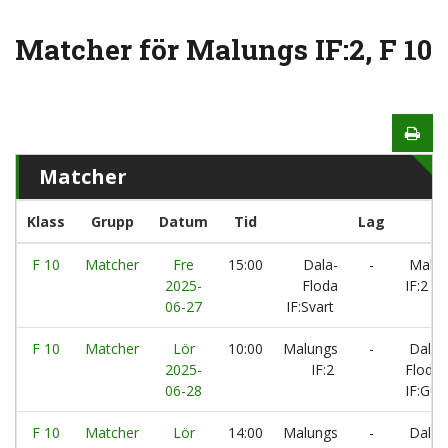
Matcher för Malungs IF:2, F 10
Matcher
Klass
Grupp
Datum
Tid
Lag
F 10
Matcher
Fre
15:00
Dala-
-
Malun
2025-
Floda
IF:2
06-27
IF:Svart
F 10
Matcher
Lör
10:00
Malungs
-
Dala-
2025-
IF:2
Floda
06-28
IF:Gul
F 10
Matcher
Lör
14:00
Malungs
-
Dala-