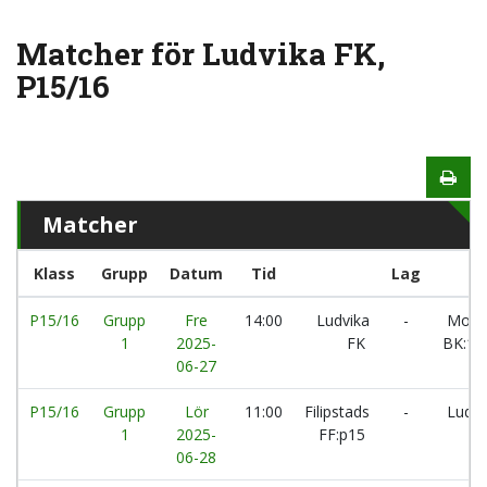
Matcher för Ludvika FK,
P15/16
Matcher
Klass
Grupp
Datum
Tid
Lag
P15/16
Grupp
Fre
14:00
Ludvika
-
Mockf
1
2025-
FK
BK:1
06-27
P15/16
Grupp
Lör
11:00
Filipstads
-
Ludvi
1
2025-
FF:p15
06-28