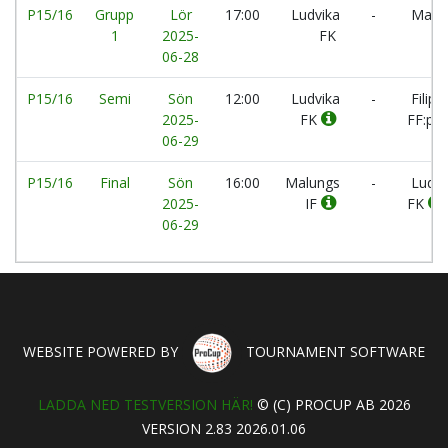
P15/16
Grupp
Lör
17:00
Ludvika
-
Malun
1
2025-
FK
06-28
P15/16
Semi
Sön
12:00
Ludvika
-
Filips
2025-
FK
FF:p1
06-29
P15/16
Final
Sön
16:00
Malungs
-
Ludvi
2025-
IF
FK
06-29
WEBSITE POWERED BY
TOURNAMENT SOFTWARE
LADDA NED TESTVERSION HÄR!
© (C) PROCUP AB 2026
VERSION 2.83 2026.01.06