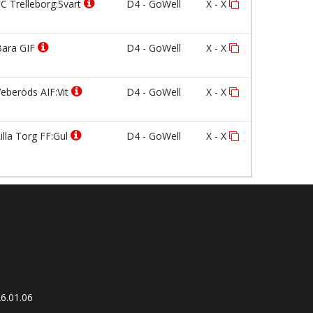
C Trelleborg:Svart
D4 - GoWell
X - X
ara GIF
D4 - GoWell
X - X
eberöds AIF:Vit
D4 - GoWell
X - X
illa Torg FF:Gul
D4 - GoWell
X - X
6.01.06