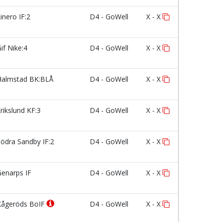
inero IF:2
D4 - GoWell
X - X
if Nike:4
D4 - GoWell
X - X
almstad BK:BLÅ
D4 - GoWell
X - X
rikslund KF:3
D4 - GoWell
X - X
ödra Sandby IF:2
D4 - GoWell
X - X
enarps IF
D4 - GoWell
X - X
ågeröds BoIF
D4 - GoWell
X - X