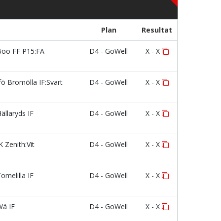
Plan
Resultat
oo FF P15:FA
D4 - GoWell
X - X
fö Bromölla IF:Svart
D4 - GoWell
X - X
ällaryds IF
D4 - GoWell
X - X
K Zenith:Vit
D4 - GoWell
X - X
omelilla IF
D4 - GoWell
X - X
ä IF
D4 - GoWell
X - X