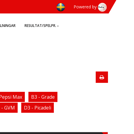
Powered by
ÄLNINGAR
RESULTAT/SPELPR.
 Pepsi Max
B3 - Grade
 - GVM
D3 - Picadeli