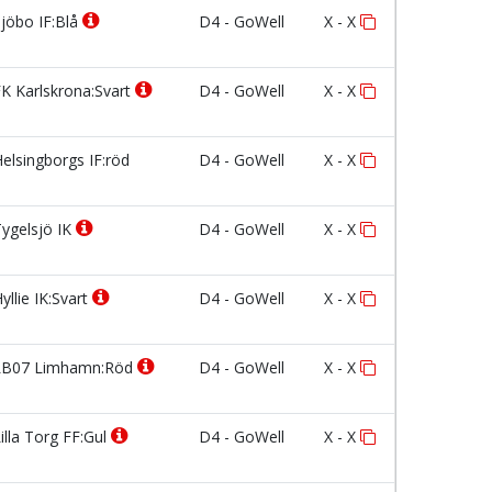
jöbo IF:Blå
D4 - GoWell
X - X
K Karlskrona:Svart
D4 - GoWell
X - X
elsingborgs IF:röd
D4 - GoWell
X - X
ygelsjö IK
D4 - GoWell
X - X
yllie IK:Svart
D4 - GoWell
X - X
B07 Limhamn:Röd
D4 - GoWell
X - X
illa Torg FF:Gul
D4 - GoWell
X - X