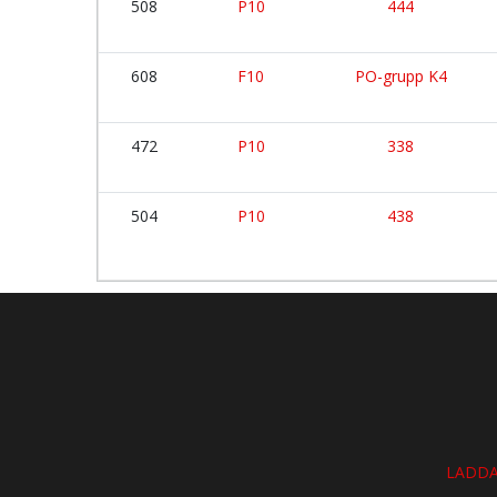
508
P10
444
608
F10
PO-grupp K4
472
P10
338
504
P10
438
LADDA