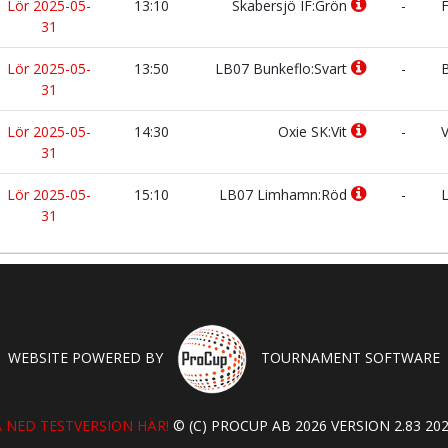
Lör 2025-05-
13:10
Skabersjö IF:Grön
-
F
31
Lör 2025-05-
13:50
LB07 Bunkeflo:Svart
-
B
31
Lör 2025-05-
14:30
Oxie SK:Vit
-
V
31
Lör 2025-05-
15:10
LB07 Limhamn:Röd
-
L
31
WEBSITE POWERED BY
TOURNAMENT SOFTWARE
 NED TESTVERSION HÄR!
© (C) PROCUP AB 2026 VERSION 2.83 202