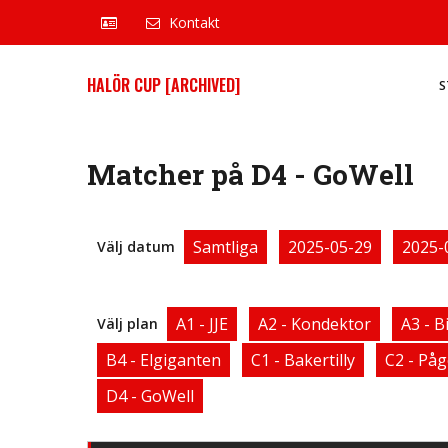
Kontakt
HALÖR CUP [ARCHIVED]
S
Matcher på D4 - GoWell
Samtliga
2025-05-29
2025-
Välj datum
A1 - JJE
A2 - Kondektor
A3 - B
Välj plan
B4 - Elgiganten
C1 - Bakertilly
C2 - På
D4 - GoWell