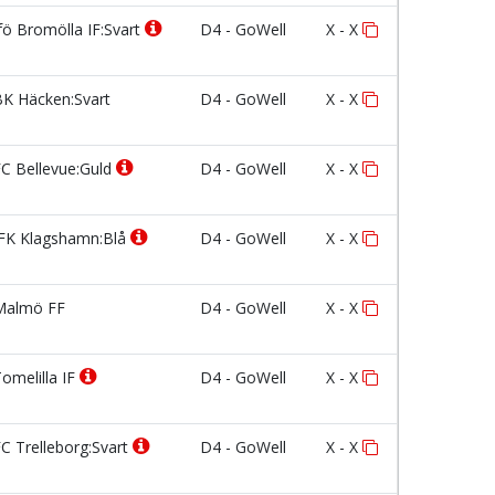
fö Bromölla IF:Svart
D4 - GoWell
X - X
K Häcken:Svart
D4 - GoWell
X - X
C Bellevue:Guld
D4 - GoWell
X - X
FK Klagshamn:Blå
D4 - GoWell
X - X
almö FF
D4 - GoWell
X - X
omelilla IF
D4 - GoWell
X - X
C Trelleborg:Svart
D4 - GoWell
X - X