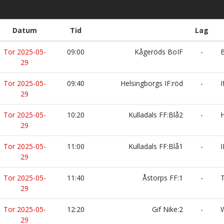
Datum
Tid
Lag
Tor 2025-05-
09:00
Kågeröds BoIF
-
B
29
Tor 2025-05-
09:40
Helsingborgs IF:röd
-
I
29
Tor 2025-05-
10:20
Kulladals FF:Blå2
-
H
29
Tor 2025-05-
11:00
Kulladals FF:Blå1
-
I
29
Tor 2025-05-
11:40
Åstorps FF:1
-
T
29
Tor 2025-05-
12:20
Gif Nike:2
-
W
29