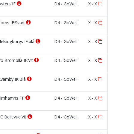
sters IF
D4 - GoWell
X - X
orns IF:Svart
D4 - GoWell
X - X
elsingborgs IF:blå
D4 - GoWell
X - X
fö Bromölla IF:Vit
D4 - GoWell
X - X
varnby IK:Blå
D4 - GoWell
X - X
imhamns FF
D4 - GoWell
X - X
C Bellevue:Vit
D4 - GoWell
X - X