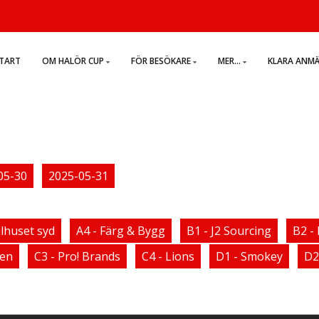
TART
OM HALÖR CUP
FÖR BESÖKARE
MER...
KLARA ANM
05-30
2025-05-31
ilhuset syd
A4 - Färg & Bygg
B1 - J2 Sourcing
B2 -
gen
C3 - Pro! Brands
C4 - Lions
D1 - Smokey
D2