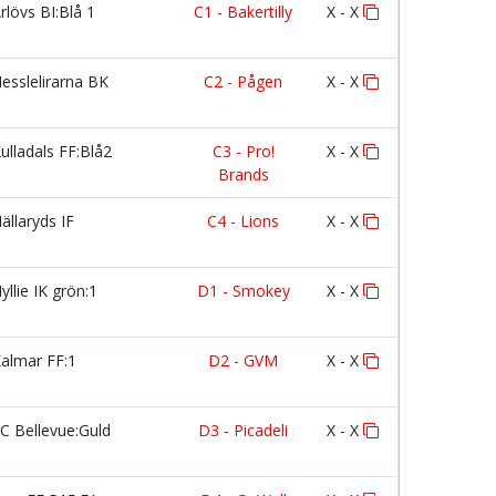
rlövs BI:Blå 1
C1 - Bakertilly
X - X
esslelirarna BK
C2 - Pågen
X - X
ulladals FF:Blå2
C3 - Pro!
X - X
Brands
ällaryds IF
C4 - Lions
X - X
yllie IK grön:1
D1 - Smokey
X - X
almar FF:1
D2 - GVM
X - X
C Bellevue:Guld
D3 - Picadeli
X - X