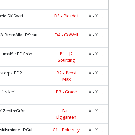
xie SK:Svart
D3 - Picadeli
X - X
fö Bromölla IF:Svart
D4 - GoWell
X - X
lumslöv FF:Grön
B1 - J2
X - X
Sourcing
storps FF:2
B2 - Pepsi
X - X
Max
if Nike:1
B3 - Grade
X - X
K Zenith:Grön
B4 -
X - X
Elgiganten
skilsminne IF:Gul
C1 - Bakertilly
X - X