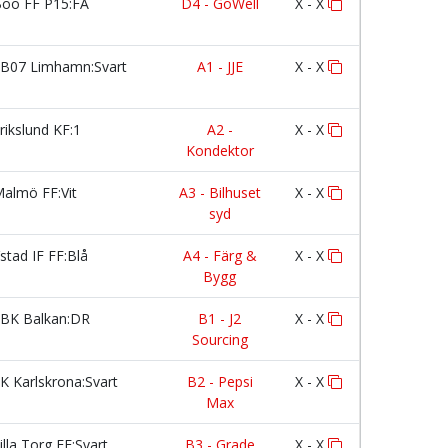
oo FF P15:FA
D4 - GoWell
X - X
B07 Limhamn:Svart
A1 - JJE
X - X
rikslund KF:1
A2 -
X - X
Kondektor
almö FF:Vit
A3 - Bilhuset
X - X
syd
stad IF FF:Blå
A4 - Färg &
X - X
Bygg
BK Balkan:DR
B1 - J2
X - X
Sourcing
K Karlskrona:Svart
B2 - Pepsi
X - X
Max
illa Torg FF:Svart
B3 - Grade
X - X