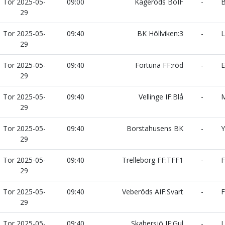
Tor 2025-05-
09:00
Kågeröds BoIF
-
B
29
Tor 2025-05-
09:40
BK Höllviken:3
-
L
29
Tor 2025-05-
09:40
Fortuna FF:röd
-
E
29
Tor 2025-05-
09:40
Vellinge IF:Blå
-
M
29
Tor 2025-05-
09:40
Borstahusens BK
-
Y
29
Tor 2025-05-
09:40
Trelleborg FF:TFF1
-
F
29
Tor 2025-05-
09:40
Veberöds AIF:Svart
-
F
29
Tor 2025-05-
09:40
Skabersjö IF:Gul
-
L