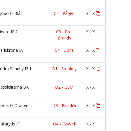
jöbo IF:Blå
C2 - Pågen
X - X
inero IF:2
C3 - Pro!
X - X
Brands
arlskrona IA
C4 - Lions
X - X
ödra Sandby IF:1
D1 - Smokey
X - X
esslelirarna BK
D2 - GVM
X - X
orns IF:Orange
D3 - Picadeli
X - X
ällaryds IF
D4 - GoWell
X - X