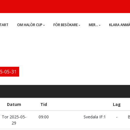
TART
OM HALÖR CUP
FÖR BESÖKARE
MER...
KLARA ANM
5-05-31
Datum
Tid
Lag
Tor 2025-05-
09:00
Svedala IF:1
-
B
29