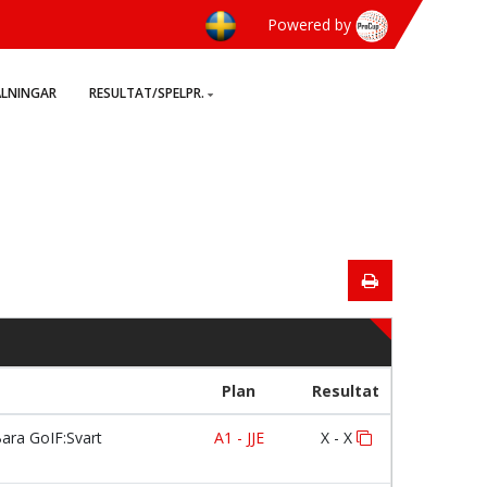
Powered by
ÄLNINGAR
RESULTAT/SPELPR.
Plan
Resultat
ara GoIF:Svart
A1 - JJE
X - X