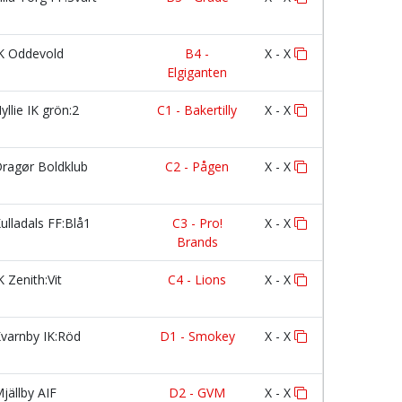
K Oddevold
B4 -
X - X
Elgiganten
yllie IK grön:2
C1 - Bakertilly
X - X
ragør Boldklub
C2 - Pågen
X - X
ulladals FF:Blå1
C3 - Pro!
X - X
Brands
K Zenith:Vit
C4 - Lions
X - X
varnby IK:Röd
D1 - Smokey
X - X
jällby AIF
D2 - GVM
X - X