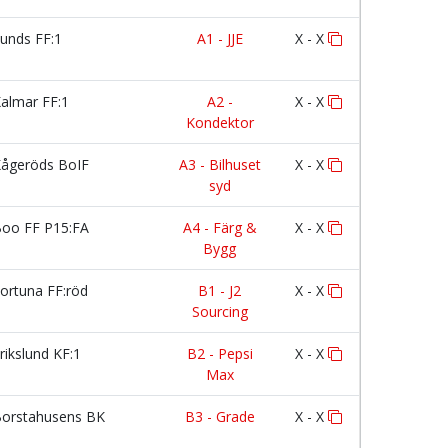
unds FF:1
A1 - JJE
X - X
almar FF:1
A2 -
X - X
Kondektor
ågeröds BoIF
A3 - Bilhuset
X - X
syd
oo FF P15:FA
A4 - Färg &
X - X
Bygg
ortuna FF:röd
B1 - J2
X - X
Sourcing
rikslund KF:1
B2 - Pepsi
X - X
Max
orstahusens BK
B3 - Grade
X - X