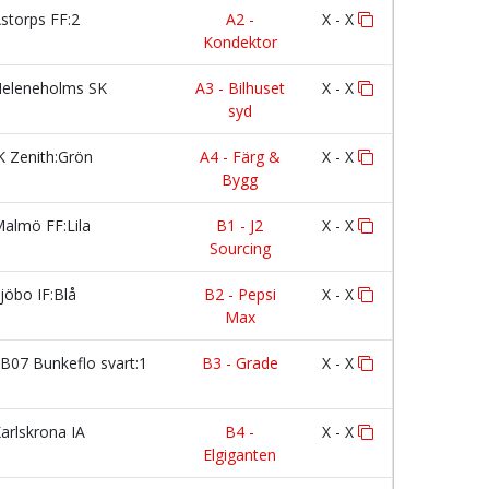
storps FF:2
A2 -
X - X
Kondektor
eleneholms SK
A3 - Bilhuset
X - X
syd
K Zenith:Grön
A4 - Färg &
X - X
Bygg
almö FF:Lila
B1 - J2
X - X
Sourcing
jöbo IF:Blå
B2 - Pepsi
X - X
Max
B07 Bunkeflo svart:1
B3 - Grade
X - X
arlskrona IA
B4 -
X - X
Elgiganten