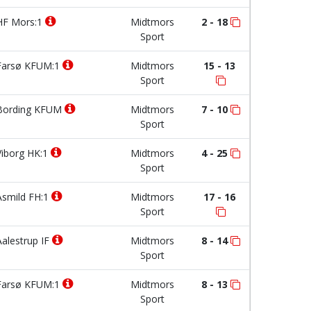
F Mors:1
Midtmors
2 - 18
Sport
arsø KFUM:1
Midtmors
15 - 13
Sport
ording KFUM
Midtmors
7 - 10
Sport
iborg HK:1
Midtmors
4 - 25
Sport
smild FH:1
Midtmors
17 - 16
Sport
alestrup IF
Midtmors
8 - 14
Sport
arsø KFUM:1
Midtmors
8 - 13
Sport