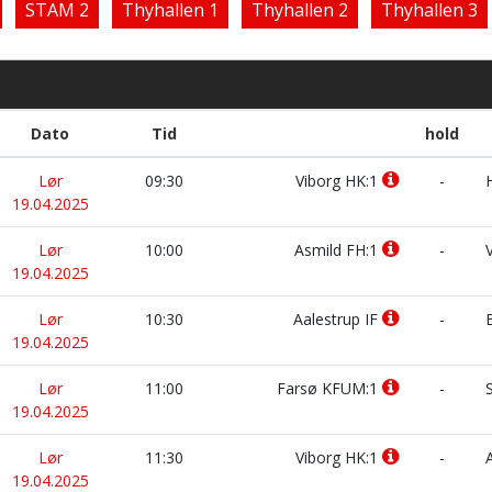
STAM 2
Thyhallen 1
Thyhallen 2
Thyhallen 3
Dato
Tid
hold
Lør
09:30
Viborg HK:1
-
H
19.04.2025
Lør
10:00
Asmild FH:1
-
V
19.04.2025
Lør
10:30
Aalestrup IF
-
B
19.04.2025
Lør
11:00
Farsø KFUM:1
-
S
19.04.2025
Lør
11:30
Viborg HK:1
-
A
19.04.2025