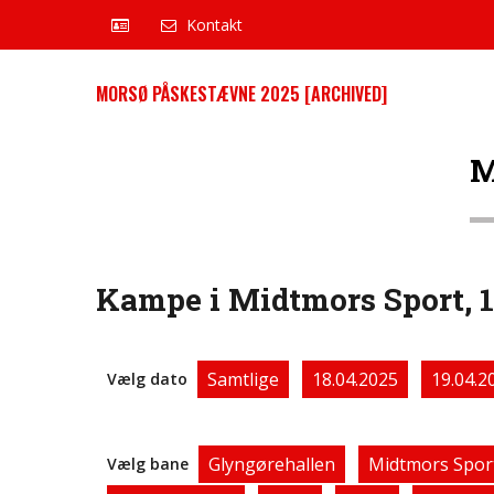
Kontakt
MORSØ PÅSKESTÆVNE 2025 [ARCHIVED]
M
Kampe i Midtmors Sport, 1
Samtlige
18.04.2025
19.04.2
Vælg dato
Glyngørehallen
Midtmors Spor
Vælg bane