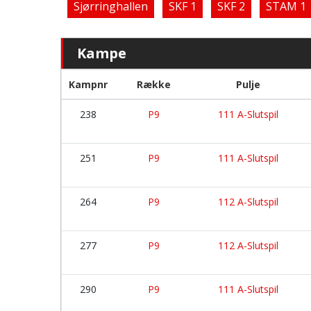
Sjørringhallen
SKF 1
SKF 2
STAM 1
Kampe
Kampnr
Række
Pulje
238
P9
111 A-Slutspil
251
P9
111 A-Slutspil
264
P9
112 A-Slutspil
277
P9
112 A-Slutspil
290
P9
111 A-Slutspil