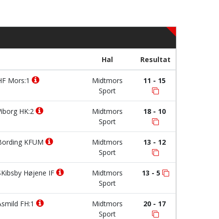
Hal
Resultat
F Mors:1
Midtmors
11 - 15
Sport
iborg HK:2
Midtmors
18 - 10
Sport
ording KFUM
Midtmors
13 - 12
Sport
Kibsby Højene IF
Midtmors
13 - 5
Sport
smild FH:1
Midtmors
20 - 17
Sport