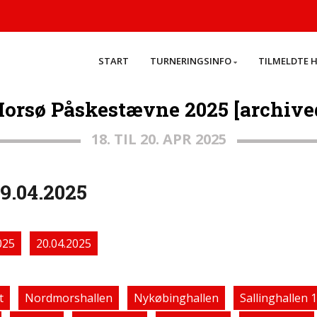
START
TURNERINGSINFO
TILMELDTE 
orsø Påskestævne 2025 [archive
18. TIL 20. APR 2025
9.04.2025
025
20.04.2025
t
Nordmorshallen
Nykøbinghallen
Sallinghallen 1