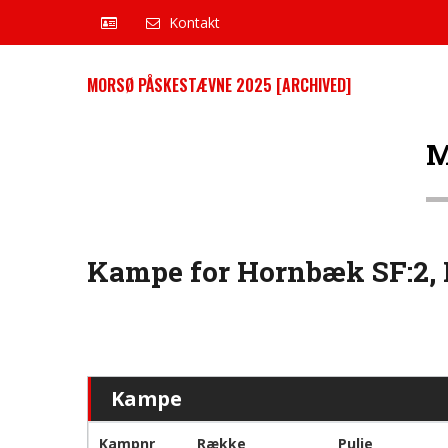
Kontakt
MORSØ PÅSKESTÆVNE 2025 [ARCHIVED]
M
Kampe for Hornbæk SF:2, 
Kampe
Kampnr
Række
Pulje