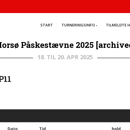
START
TURNERINGSINFO
TILMELDTE 
orsø Påskestævne 2025 [archive
18. TIL 20. APR 2025
P11
Dato
Tid
hold