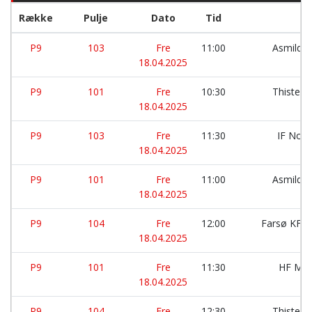
Række
Pulje
Dato
Tid
P9
103
Fre
11:00
Asmild 
18.04.2025
P9
101
Fre
10:30
Thisted 
18.04.2025
P9
103
Fre
11:30
IF Nor
18.04.2025
P9
101
Fre
11:00
Asmild 
18.04.2025
P9
104
Fre
12:00
Farsø KFU
18.04.2025
P9
101
Fre
11:30
HF Mor
18.04.2025
P9
104
Fre
12:30
Thisted 