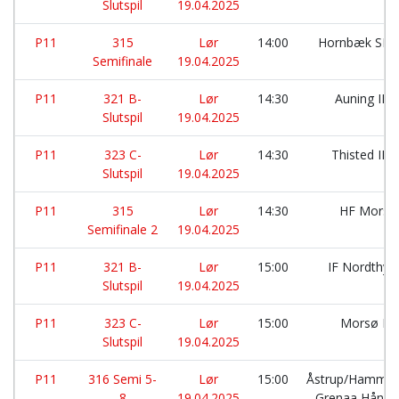
Slutspil
19.04.2025
P11
315
Lør
14:00
Hornbæk SF:
Semifinale
19.04.2025
P11
321 B-
Lør
14:30
Auning IF 
Slutspil
19.04.2025
P11
323 C-
Lør
14:30
Thisted IK:
Slutspil
19.04.2025
P11
315
Lør
14:30
HF Mors:
Semifinale 2
19.04.2025
P11
321 B-
Lør
15:00
IF Nordthy:
Slutspil
19.04.2025
P11
323 C-
Lør
15:00
Morsø H
Slutspil
19.04.2025
P11
316 Semi 5-
Lør
15:00
Åstrup/Hammer
8
19.04.2025
Grenaa Håndb