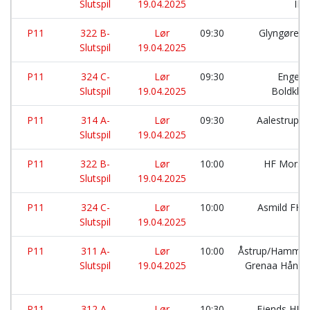
Slutspil
19.04.2025
IF:
P11
322 B-
Lør
09:30
Glyngøre I
Slutspil
19.04.2025
P11
324 C-
Lør
09:30
Engesv
Slutspil
19.04.2025
Boldklu
P11
314 A-
Lør
09:30
Aalestrup I
Slutspil
19.04.2025
P11
322 B-
Lør
10:00
HF Mors:
Slutspil
19.04.2025
P11
324 C-
Lør
10:00
Asmild FH:
Slutspil
19.04.2025
P11
311 A-
Lør
10:00
Åstrup/Hammer
Slutspil
19.04.2025
Grenaa Håndb
P11
312 A-
Lør
10:30
Fjends HK: