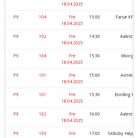
18.04.2025
P9
104
Fre
15:00
Farsø KFU
18.04.2025
P9
102
Fre
14:30
Aalestru
18.04.2025
P9
104
Fre
15:30
Viborg 
18.04.2025
P9
101
Fre
15:00
Asmild 
18.04.2025
P9
101
Fre
15:30
Bording K
18.04.2025
P9
102
Fre
16:00
Aalestru
18.04.2025
P9
103
Fre
17:00
SKibsby Højen