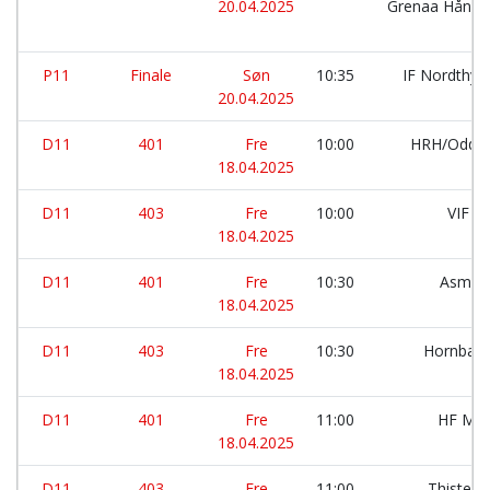
20.04.2025
Grenaa Håndb
P11
Finale
Søn
10:35
IF Nordthy:
20.04.2025
D11
401
Fre
10:00
HRH/Odde
18.04.2025
D11
403
Fre
10:00
VIF M
18.04.2025
D11
401
Fre
10:30
Asmild
18.04.2025
D11
403
Fre
10:30
Hornbæk
18.04.2025
D11
401
Fre
11:00
HF Mor
18.04.2025
D11
403
Fre
11:00
Thisted 