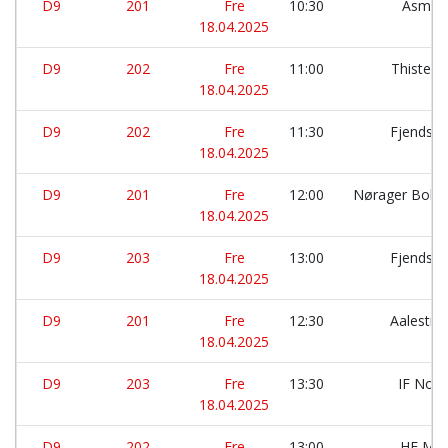
D9
201
Fre
10:30
Asmild
18.04.2025
D9
202
Fre
11:00
Thisted 
18.04.2025
D9
202
Fre
11:30
Fjends 
18.04.2025
D9
201
Fre
12:00
Nørager Bold
18.04.2025
D9
203
Fre
13:00
Fjends 
18.04.2025
D9
201
Fre
12:30
Aalestru
18.04.2025
D9
203
Fre
13:30
IF Nor
18.04.2025
D9
202
Fre
13:00
HF Mor