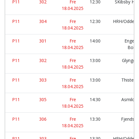
P11
302
Fre
12:30
SKibsby Hø
18.04.2025
P11
304
Fre
12:30
HRH/Oddens
18.04.2025
P11
301
Fre
14:00
Engesv
18.04.2025
Bold
P11
302
Fre
13:00
Glyngør
18.04.2025
P11
303
Fre
13:00
Thisted 
18.04.2025
P11
305
Fre
14:30
Asmild 
18.04.2025
P11
306
Fre
13:30
Fjends 
18.04.2025
P11
303
Fre
13:30
HRH/Oddens