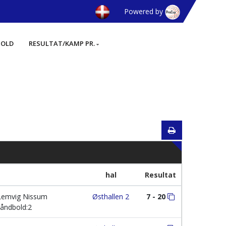
Powered by
HOLD
RESULTAT/KAMP PR.
hal
Resultat
emvig Nissum
Østhallen 2
7 - 20
åndbold:2