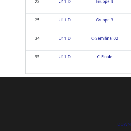
23
U11 D
Gruppe 3
25
U11 D
Gruppe 3
34
U11 D
C-Semifinal:02
35
U11 D
C-Finale
DOWNL