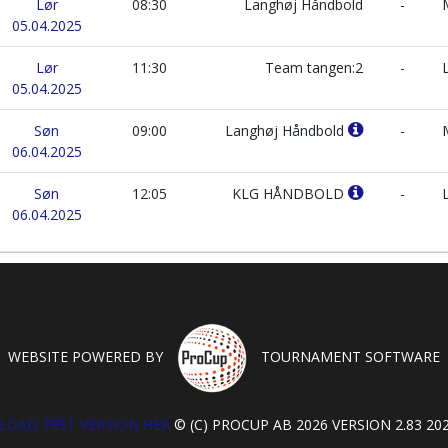
Lør
08:30
Langhøj Håndbold
-
M
05.04.2025
Lør
11:30
Team tangen:2
-
L
05.04.2025
Søn
09:00
Langhøj Håndbold
-
M
06.04.2025
Søn
12:05
KLG HÅNDBOLD
-
L
06.04.2025
WEBSITE POWERED BY
TOURNAMENT SOFTWARE
OAD TEST VERSION HER
© (C) PROCUP AB 2026 VERSION 2.83 202