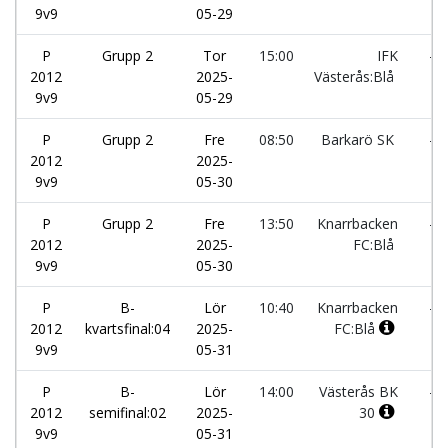
9v9
05-29
P
Grupp 2
Tor
15:00
IFK
-
2012
2025-
Västerås:Blå
9v9
05-29
P
Grupp 2
Fre
08:50
Barkarö SK
-
2012
2025-
9v9
05-30
P
Grupp 2
Fre
13:50
Knarrbacken
-
2012
2025-
FC:Blå
9v9
05-30
P
B-
Lör
10:40
Knarrbacken
-
2012
kvartsfinal:04
2025-
FC:Blå
9v9
05-31
P
B-
Lör
14:00
Västerås BK
-
2012
semifinal:02
2025-
30
9v9
05-31