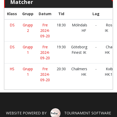
Matcher
Klass
Grupp
Datum
Tid
Lag
DS
Grupp
Fre
18:30
Mölndals
-
Rosen
2
2024-
HF
IK
09-20
DS
Grupp
Fre
19:30
Göteborg
-
Chalm
1
2024-
Finest IK
HK
09-20
HS
Grupp
Fre
20:30
Chalmers
-
Kviber
1
2024-
HK
HK:1
09-20
WEBSITE POWERED BY
TOURNAMENT SOFTWARE