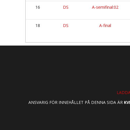
16
DS
A-semifinal:02
18
DS
A-final
LADDA
ANSVARIG FÖR INNEHÅLLET PÅ DENNA SIDA ÄR
KV