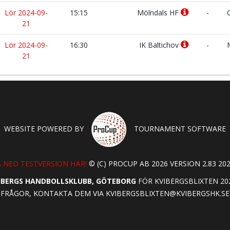
Lör 2024-09-
15:15
Mölndals HF
-
C
21
Lör 2024-09-
16:30
IK Baltichov
-
M
21
WEBSITE POWERED BY
TOURNAMENT SOFTWARE
 NED TESTVERSION HÄR!
© (C) PROCUP AB 2026 VERSION 2.83 202
IBERGS HANDBOLLSKLUBB, GÖTEBORG
FÖR KVIBERGSBLIXTEN 20
FRÅGOR, KONTAKTA DEM VIA
KVIBERGSBLIXTEN@KVIBERGSHK.SE