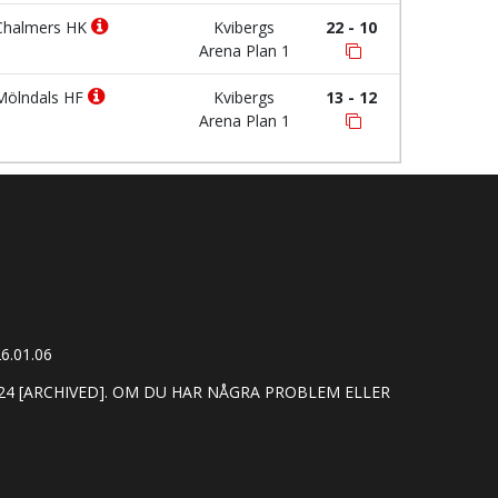
halmers HK
Kvibergs
22 - 10
Arena Plan 1
ölndals HF
Kvibergs
13 - 12
Arena Plan 1
6.01.06
24 [ARCHIVED]. OM DU HAR NÅGRA PROBLEM ELLER