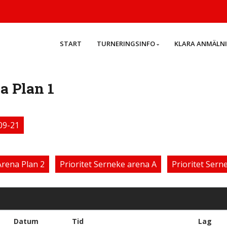
START
TURNERINGSINFO
KLARA ANMÄLN
a Plan 1
09-21
Arena Plan 2
Prioritet Serneke arena A
Prioritet Sern
Datum
Tid
Lag