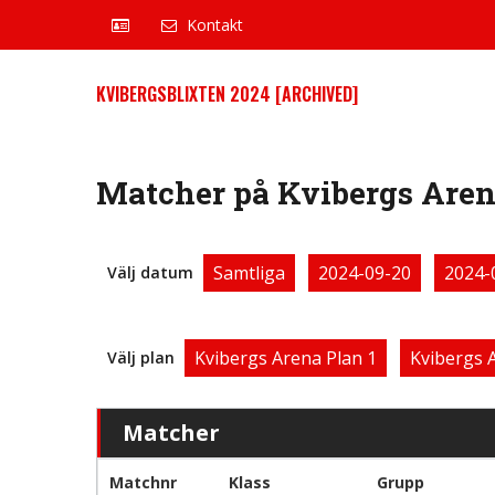
Kontakt
KVIBERGSBLIXTEN 2024 [ARCHIVED]
Matcher på Kvibergs Aren
Samtliga
2024-09-20
2024-
Välj datum
Kvibergs Arena Plan 1
Kvibergs 
Välj plan
Matcher
Matchnr
Klass
Grupp