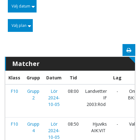
Välj datum
Välj plan
Matcher
Klass
Grupp
Datum
Tid
Lag
F10
Grupp
Lör
08:00
Landvetter
-
Onsa
2
2024-
IF
BK:Bl
10-05
2003:Röd
F10
Grupp
Lör
08:50
Hjuviks
-
Valin
4
2024-
AIK:VIT
10-05