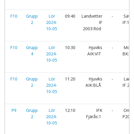
F10
Grupp
Lör
09:40
Landvetter
-
Säved
2
2024-
IF
IF:1
10-05
2003:Röd
F10
Grupp
Lör
10:30
Hjuviks
-
Moss
4
2024-
AIK:VIT
BK:Sv
10-05
F10
Grupp
Lör
11:20
Hjuviks
-
Landv
2
2024-
AIK:BLÅ
IF 20
10-05
P9
Grupp
Lör
12:10
IFK
-
Onsa
2
2024-
Fjärås:1
P2015
10-05