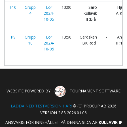
F10
Grupp
Lör
13:00
Särö
-
Hjuvi
4
2024-
Kullavik
AIK:V
10-05
IF:Blå
P9
Grupp
Lör
13:50
Gerdsken
-
Anne
10
2024-
BK:Röd
IF:1
10-05
WEBSITE POWERED BY
TOURNAMENT SOFTWARE
LADDA NED TESTVERSION HÄR!
© (C) PROCUP AB 2026
VERSION 2.83 2026.01.06
ANSVARIG FÖR INNEHÅLLET PÅ DENNA SIDA ÄR
KULLAVIK IF