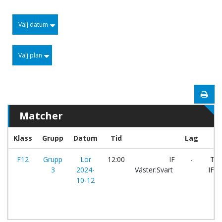
Välj datum
Välj plan
Matcher
Klass
Grupp
Datum
Tid
Lag
F12
Grupp
Lör
12:00
IF
-
Tol
3
2024-
Väster:Svart
IF
10-12