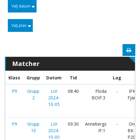
Välj datum
Välj plan
Matcher
Klass
Grupp
Datum
Tid
Lag
P9
Grupp
Lör
08:40
Floda
-
IFK
2
2024-
BOIF:3
Fjärås
10-05
P9
Grupp
Lör
09:30
Annebergs
-
Onsa
10
2024-
IF:1
BK
10-05
P2015