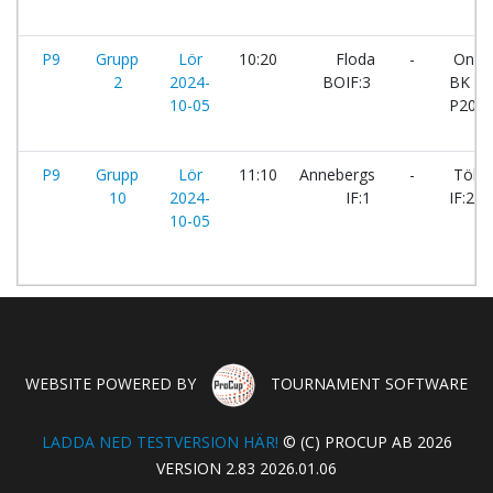
P9
Grupp
Lör
10:20
Floda
-
Onsa
2
2024-
BOIF:3
BK
10-05
P2015
P9
Grupp
Lör
11:10
Annebergs
-
Tölö
10
2024-
IF:1
IF:2
10-05
WEBSITE POWERED BY
TOURNAMENT SOFTWARE
LADDA NED TESTVERSION HÄR!
© (C) PROCUP AB 2026
VERSION 2.83 2026.01.06