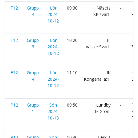
F12
Grupp
Lör
09:30
Näsets
-
IK
4
2024-
SK:svart
Kon
10-12
F12
Grupp
Lör
10:20
IF
-
IF
3
2024-
Väster:Svart
Fjä
10-12
F12
Grupp
Lör
11:10
IK
-
On
4
2024-
Kongahälla:1
BK
10-12
P12
Grupp
Sön
09:50
Lundby
-
Va
1
2024-
IF:Grön
Bo
10-13
FC
P12
Grupp
Sön
10:40
Lerkils
-
Lu