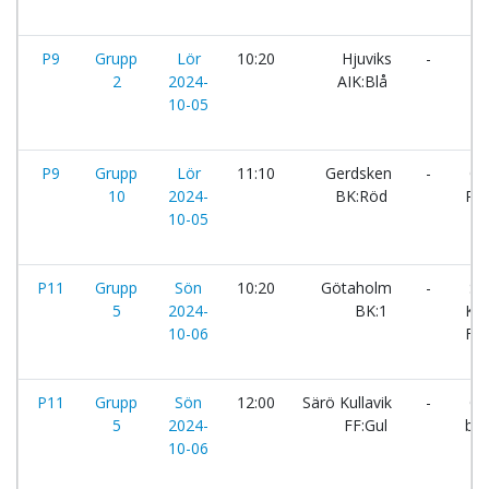
P9
Grupp
Lör
10:20
Hjuviks
-
IFK
2
2024-
AIK:Blå
10-05
P9
Grupp
Lör
11:10
Gerdsken
-
On
10
2024-
BK:Röd
P2
10-05
P11
Grupp
Sön
10:20
Götaholm
-
Sä
5
2024-
BK:1
Kul
10-06
FF:
P11
Grupp
Sön
12:00
Särö Kullavik
-
On
5
2024-
FF:Gul
bk:
10-06