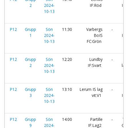
2
2024-
IF:Röd
IF:
10-13
P12
Grupp
Sön
11:30
Varbergs
-
Fä
1
2024-
BoIS
IF:L
10-13
FC:Grön
P12
Grupp
Sön
12:20
Lundby
-
Le
2
2024-
IF:Svart
lag
10-13
P12
Grupp
Sön
13:10
Lerum IS lag
-
Ku
3
2024-
vit:V1
IF:
10-13
P12
Grupp
Sön
14:00
Partille
-
Va
9
2024-
IF:Lag2
GIF