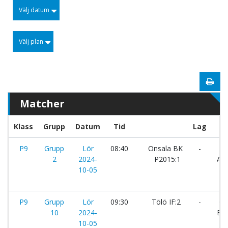
Välj datum
Välj plan
Matcher
Klass
Grupp
Datum
Tid
Lag
P9
Grupp
Lör
08:40
Onsala BK
-
Hju
2
2024-
P2015:1
AIK
10-05
P9
Grupp
Lör
09:30
Tölö IF:2
-
Ge
10
2024-
BK
10-05