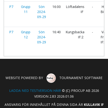
P7
Grupp
Sön
16:00
Löftadalens
-
Hov
11
2024-
IF
Billd
09-29
P7
Grupp
Sön
16:40
Kungsbacka
-
Väst
12
2024-
IF:2
Fröl
09-29
IF:Ci
WEBSITE POWERED BY
TOURNAMENT SOFTWARE
LADDA NED TESTVERSION HÄR!
© (C) PROCUP AB 2026
VERSION 2.83 2026.01.06
ANSVARIG FÖR INNEHÅLLET PÅ DENNA SIDA ÄR
KULLAVIK IF