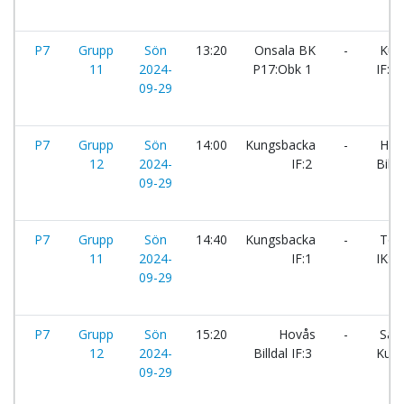
P7
Grupp
Sön
13:20
Onsala BK
-
Kun
11
2024-
P17:Obk 1
IF:1
09-29
P7
Grupp
Sön
14:00
Kungsbacka
-
Hov
12
2024-
IF:2
Billd
09-29
P7
Grupp
Sön
14:40
Kungsbacka
-
Tors
11
2024-
IF:1
IK:Sv
09-29
P7
Grupp
Sön
15:20
Hovås
-
Sär
12
2024-
Billdal IF:3
Kulla
09-29