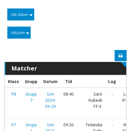
Välj datum
Välj plan
Matcher
Klass
Grupp
Datum
Tid
Lag
P8
Grupp
Sön
08:40
Särö
-
Löft
7
2024-
Kullavik
IF:1
09-29
FF:4
P7
Grupp
Sön
09:20
Finlandia
-
IK
2
2024-
Pallo
Zeni