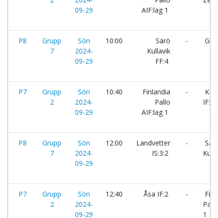
09-29
AIF:lag 1
P8
Grupp
Sön
10:00
Särö
-
GAI
7
2024-
Kullavik
09-29
FF:4
P7
Grupp
Sön
10:40
Finlandia
-
Kull
2
2024-
Pallo
IF:1
09-29
AIF:lag 1
P8
Grupp
Sön
12:00
Landvetter
-
Sär
7
2024-
IS:3:2
Kulla
09-29
P7
Grupp
Sön
12:40
Åsa IF:2
-
Finl
2
2024-
Pallo
09-29
1