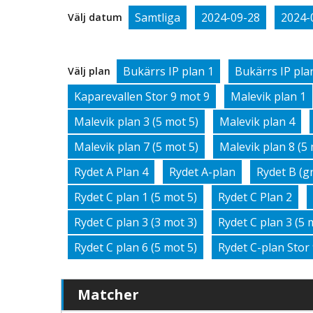
Samtliga
2024-09-28
2024-
Välj datum
Bukärrs IP plan 1
Bukärrs IP pla
Välj plan
Kaparevallen Stor 9 mot 9
Malevik plan 1
Malevik plan 3 (5 mot 5)
Malevik plan 4
Malevik plan 7 (5 mot 5)
Malevik plan 8 (5 
Rydet A Plan 4
Rydet A-plan
Rydet B (g
Rydet C plan 1 (5 mot 5)
Rydet C Plan 2
Rydet C plan 3 (3 mot 3)
Rydet C plan 3 (5 
Rydet C plan 6 (5 mot 5)
Rydet C-plan Stor
Matcher