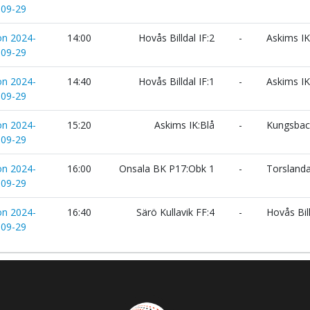
09-29
ön 2024-
14:00
Hovås Billdal IF:2
-
Askims IK
09-29
ön 2024-
14:40
Hovås Billdal IF:1
-
Askims IK
09-29
ön 2024-
15:20
Askims IK:Blå
-
Kungsback
09-29
ön 2024-
16:00
Onsala BK P17:Obk 1
-
Torslanda
09-29
ön 2024-
16:40
Särö Kullavik FF:4
-
Hovås Bill
09-29