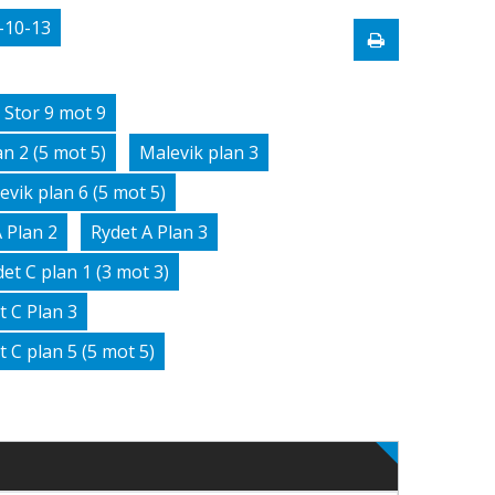
-10-13
 Stor 9 mot 9
n 2 (5 mot 5)
Malevik plan 3
evik plan 6 (5 mot 5)
 Plan 2
Rydet A Plan 3
et C plan 1 (3 mot 3)
t C Plan 3
t C plan 5 (5 mot 5)