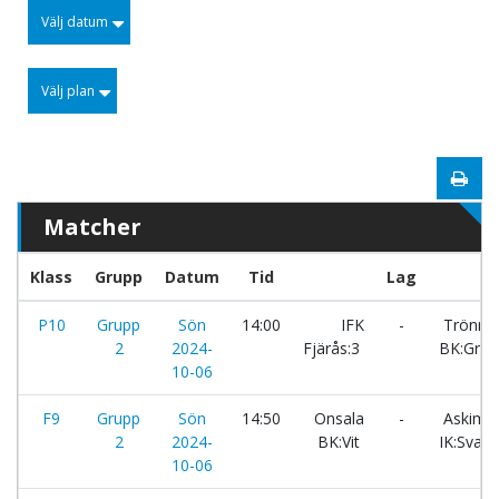
Välj datum
Välj plan
Matcher
Klass
Grupp
Datum
Tid
Lag
P10
Grupp
Sön
14:00
IFK
-
Trönni
2
2024-
Fjärås:3
BK:Grön
10-06
F9
Grupp
Sön
14:50
Onsala
-
Askims
2
2024-
BK:Vit
IK:Svart
10-06