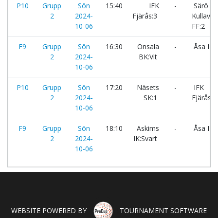
P10
Grupp
Sön
15:40
IFK
-
Särö
2
2024-
Fjärås:3
Kullavik
10-06
FF:2
F9
Grupp
Sön
16:30
Onsala
-
Åsa IF:
2
2024-
BK:Vit
10-06
P10
Grupp
Sön
17:20
Näsets
-
IFK
2
2024-
SK:1
Fjärås:3
10-06
F9
Grupp
Sön
18:10
Askims
-
Åsa IF:
2
2024-
IK:Svart
10-06
WEBSITE POWERED BY
TOURNAMENT SOFTWARE