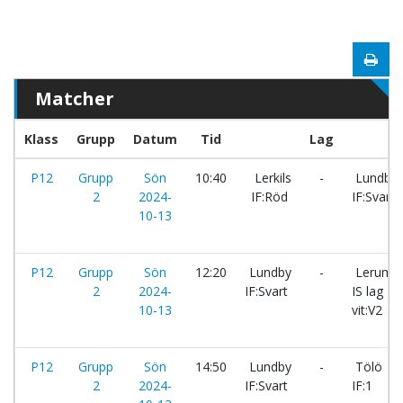
Matcher
Klass
Grupp
Datum
Tid
Lag
P12
Grupp
Sön
10:40
Lerkils
-
Lundby
2
2024-
IF:Röd
IF:Svart
10-13
P12
Grupp
Sön
12:20
Lundby
-
Lerum
2
2024-
IF:Svart
IS lag
10-13
vit:V2
P12
Grupp
Sön
14:50
Lundby
-
Tölö
2
2024-
IF:Svart
IF:1