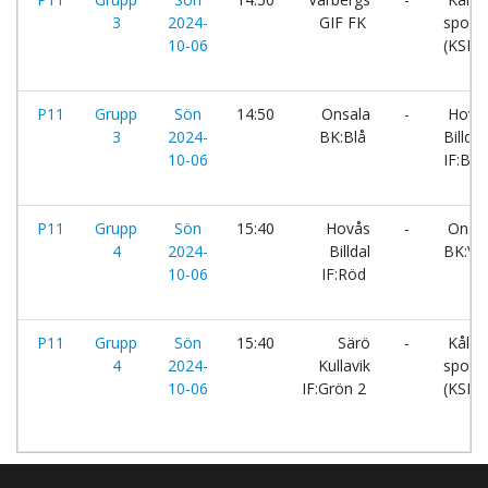
3
2024-
GIF FK
sportk
10-06
(KSK):
P11
Grupp
Sön
14:50
Onsala
-
Hovå
3
2024-
BK:Blå
Billdal
10-06
IF:Blå
P11
Grupp
Sön
15:40
Hovås
-
Onsal
4
2024-
Billdal
BK:Vit
10-06
IF:Röd
P11
Grupp
Sön
15:40
Särö
-
Kålle
4
2024-
Kullavik
sportk
10-06
IF:Grön 2
(KSK):