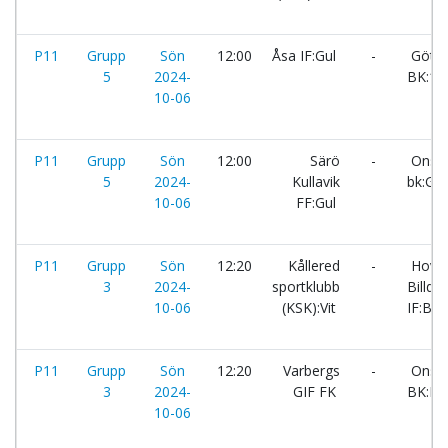
P11
Grupp
Sön
12:00
Åsa IF:Gul
-
Göta
5
2024-
BK:1
10-06
P11
Grupp
Sön
12:00
Särö
-
Onsal
5
2024-
Kullavik
bk:Gul
10-06
FF:Gul
P11
Grupp
Sön
12:20
Kållered
-
Hovå
3
2024-
sportklubb
Billdal
10-06
(KSK):Vit
IF:Blå
P11
Grupp
Sön
12:20
Varbergs
-
Onsal
3
2024-
GIF FK
BK:Bl
10-06