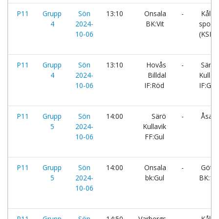
P11
Grupp
Sön
13:10
Onsala
-
Kålle
4
2024-
BK:Vit
sportk
10-06
(KSK):
P11
Grupp
Sön
13:10
Hovås
-
Särö
4
2024-
Billdal
Kullav
10-06
IF:Röd
IF:Grö
P11
Grupp
Sön
14:00
Särö
-
Åsa IF
5
2024-
Kullavik
10-06
FF:Gul
P11
Grupp
Sön
14:00
Onsala
-
Göta
5
2024-
bk:Gul
BK:1
10-06
P11
Grupp
Sön
14:50
Varbergs
-
Kålle