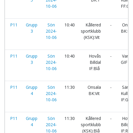
10-06
FF:Gul
P11
Grupp
Sön
10:40
Kållered
-
Onsal
3
2024-
sportklubb
BK:Bl
10-06
(KSK):Vit
P11
Grupp
Sön
10:40
Hovås
-
Varbe
3
2024-
Billdal
GIF F
10-06
IF:Blå
P11
Grupp
Sön
11:30
Onsala
-
Särö
4
2024-
BK:Vit
Kullav
10-06
IF:Grö
P11
Grupp
Sön
11:30
Kållered
-
Hovå
4
2024-
sportklubb
Billdal
10-06
(KSK):Blå
IF:Röd