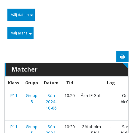
Välj datum
Välj arena
Matcher
Klass
Grupp
Datum
Tid
Lag
P11
Grupp
Sön
10:20
Åsa IF:Gul
-
Onsal
5
2024-
bk:Gul
10-06
P11
Grupp
Sön
10:20
Götaholm
-
Särö
5
2024-
BK:1
Kullav