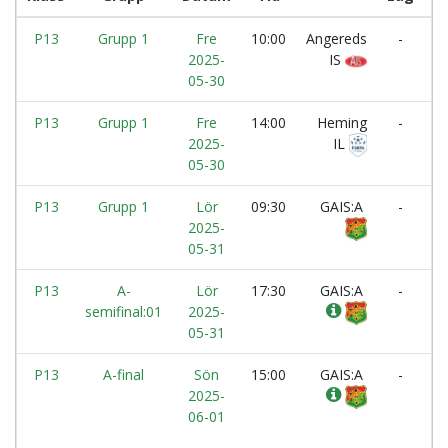
P13
Grupp 1
Fre
10:00
Angereds
-
2025-
IS
05-30
P13
Grupp 1
Fre
14:00
Heming
-
2025-
IL
05-30
P13
Grupp 1
Lör
09:30
GAIS:A
-
2025-
G
05-31
B
P13
A-
Lör
17:30
GAIS:A
-
semifinal:01
2025-
V
05-31
P13
A-final
Sön
15:00
GAIS:A
-
2025-
M
06-01
A