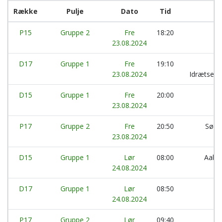
Række
Pulje
Dato
Tid
P15
Gruppe 2
Fre
18:20
A
23.08.2024
D17
Gruppe 1
Fre
19:10
23.08.2024
Idrætseft
D15
Gruppe 1
Fre
20:00
H
23.08.2024
P17
Gruppe 2
Fre
20:50
Sønd
23.08.2024
U
D15
Gruppe 1
Lør
08:00
Aaby
24.08.2024
D17
Gruppe 1
Lør
08:50
S
24.08.2024
P17
Gruppe 2
Lør
09:40