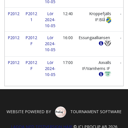
10-05
P2012
P2012
Lör
12:40
Kroppefjälls
-
1
2024-
IF:Blå
10-05
P2012
P2012
Lör
16:00
Essungaalliansen
-
F
2024-
10-05
P2012
P2012
Lör
17:00
Axvalls
-
F
2024-
IF/Varnhems IF
10-05
WEBSITE POWERED BY
TOURNAMENT SOFTWARE
LADDA NED TESTVERSION HÄR!
© (C) PROCUP AB 2026