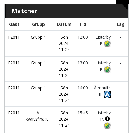
Matcher
Klass
Grupp
Datum
Tid
Lag
F2011
Grupp 1
Sön
12:00
Listerby
-
2024-
IK
B
11-24
I
F2011
Grupp 1
Sön
13:00
Listerby
-
2024-
IK
K
11-24
F2011
Grupp 1
Sön
14:00
Älmhults
-
2024-
IF
L
11-24
F2011
A-
Sön
15:45
Listerby
-
kvartsfinal:01
2024-
IK
11-24
I