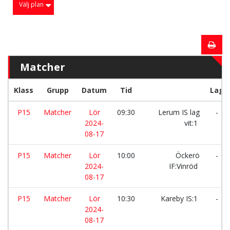
Välj plan
Matcher
Klass
Grupp
Datum
Tid
Lag
P15
Matcher
Lör
09:30
Lerum IS lag
-
2024-
vit:1
08-17
P15
Matcher
Lör
10:00
Öckerö
-
2024-
IF:Vinröd
08-17
P15
Matcher
Lör
10:30
Kareby IS:1
-
2024-
08-17