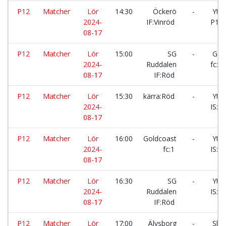
P12
Matcher
Lör
14:30
Öckerö
-
Ytte
2024-
IF:Vinröd
P12/
08-17
P12
Matcher
Lör
15:00
SG
-
Gol
2024-
Ruddalen
fc:2
08-17
IF:Röd
P12
Matcher
Lör
15:30
kärra:Röd
-
Ytte
2024-
IS:Vit
08-17
P12
Matcher
Lör
16:00
Goldcoast
-
Ytte
2024-
fc:1
IS:Bl
08-17
P12
Matcher
Lör
16:30
SG
-
Ytte
2024-
Ruddalen
IS:R
08-17
IF:Röd
P12
Matcher
Lör
17:00
Älvsborg
-
Ske