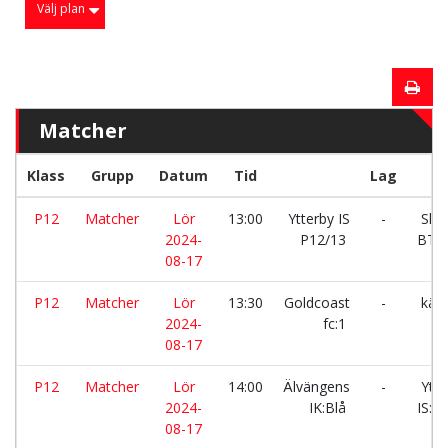
Välj plan
Matcher
Klass
Grupp
Datum
Tid
Lag
P12
Matcher
Lör
13:00
Ytterby IS
-
Ske
2024-
P12/13
BTK
08-17
P12
Matcher
Lör
13:30
Goldcoast
-
kärr
2024-
fc:1
08-17
P12
Matcher
Lör
14:00
Älvängens
-
Ytte
2024-
IK:Blå
IS:R
08-17