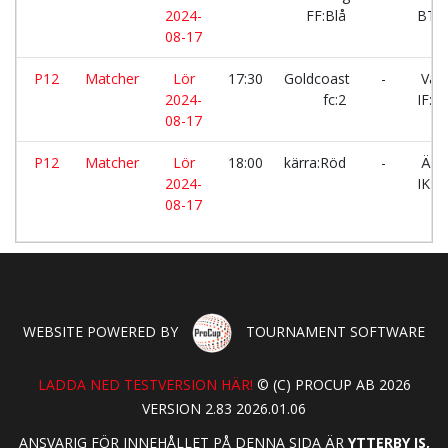
2024-
FF:Blå
BTK
08-17
P12
Matcher
Lör
17:30
Goldcoast
-
Vall
2024-
fc:2
IF:Bl
08-17
P12
Matcher
Lör
18:00
kärra:Röd
-
Älv
2024-
IK:Vi
08-17
WEBSITE POWERED BY
TOURNAMENT SOFTWARE
LADDA NED TESTVERSION HÄR!
© (C) PROCUP AB 2026
VERSION 2.83 2026.01.06
ANSVARIG FÖR INNEHÅLLET PÅ DENNA SIDA ÄR
YTTERBY IS,