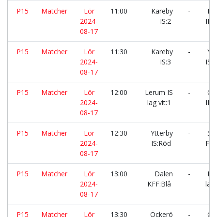
P15
Matcher
Lör
11:00
Kareby
-
Eri
2024-
IS:2
IF:
08-17
P15
Matcher
Lör
11:30
Kareby
-
Ytt
2024-
IS:3
IS:V
08-17
P15
Matcher
Lör
12:00
Lerum IS
-
Öc
2024-
lag vit:1
IF:S
08-17
P15
Matcher
Lör
12:30
Ytterby
-
Sur
2024-
IS:Röd
FK:
08-17
P15
Matcher
Lör
13:00
Dalen
-
Ler
2024-
KFF:Blå
lag 
08-17
P15
Matcher
Lör
13:30
Öckerö
-
Gol