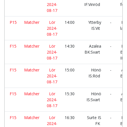
2024-
IF:Vinröd
fc:2
08-17
P15
Matcher
Lör
14:00
Ytterby
-
Ler
2024-
IS:Vit
lag 
08-17
F15
Matcher
Lör
14:30
Azalea
-
Ho
2024-
BK:Svart
Bill
08-17
IF:L
F15
Matcher
Lör
15:00
Hönö
-
Aza
2024-
IS:Röd
BK:
08-17
F15
Matcher
Lör
15:30
Hönö
-
Aza
2024-
IS:Svart
BK:
08-17
F15
Matcher
Lör
16:30
Surte IS
-
Ho
2024-
FK
Bill