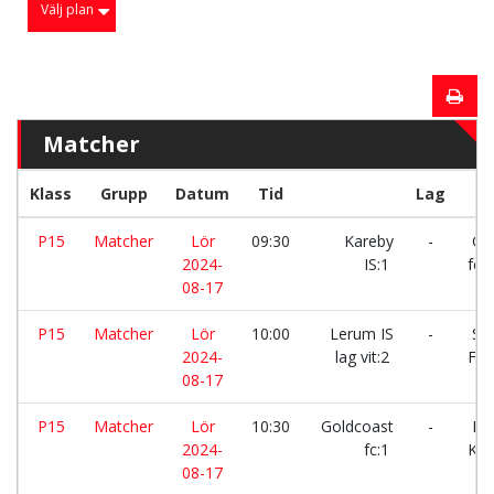
Välj plan
Matcher
Klass
Grupp
Datum
Tid
Lag
P15
Matcher
Lör
09:30
Kareby
-
Gol
2024-
IS:1
fc:1
08-17
P15
Matcher
Lör
10:00
Lerum IS
-
Sur
2024-
lag vit:2
FK:
08-17
P15
Matcher
Lör
10:30
Goldcoast
-
Da
2024-
fc:1
KFF
08-17