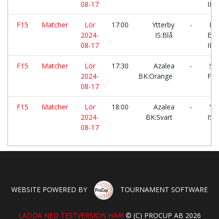
08-17
IF:G
F15
Matcher
Lör
17:00
Ytterby
-
Ho
2024-
IS:Blå
Bill
08-17
IF:L
F15
Matcher
Lör
17:30
Azalea
-
Sur
2024-
BK:Orange
FK
08-17
F15
Matcher
Lör
18:00
Azalea
-
Ytt
2024-
BK:Svart
IS:B
08-17
WEBSITE POWERED BY
TOURNAMENT SOFTWARE
LADDA NED TESTVERSION HÄR!
© (C) PROCUP AB 2026