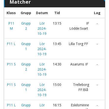
Matcher
Klass
Grupp
Datum
Tid
Lag
P11
Grupp
Lör
13:15
IF
-
Tr
M
2
2024-
Lödde:Svart
FF
10-19
F11 L
Grupp
Lör
13:45
Lilla Torg FF
-
Sv
1
2024-
10-19
P11 S
Grupp
Lör
14:30
Asarums IF
-
L
2
2024-
L
10-19
P11 S
Grupp
Lör
15:00
Trelleborg
-
S
1
2024-
FF:Blå
IF
10-19
P11 L
Grupp
Lör
16:15
Eskilsminne
-
BK