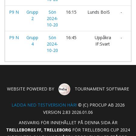
P9 N
Grupp
Sön
16:15
Lunds BoIS
-
Ve
2
2024-
10-20
P9 N
Grupp
Sön
16:45
Uppåkra
-
F
4
2024-
IF:Svart
Tr
10-20
WEBSITE POWERED BY
TOURNAMENT SOFTWARE
LADDA NED TESTVERSION HÄR!
© (C) PROCUP AB 2026
VERSION 2.83 2026.01.06
ANSVARIG FÖR INNEHÅLLET PÅ DENNA SIDA ÄR
TRELLEBORGS FF, TRELLEBORG
FÖR TRELLEBORG CUP 2024