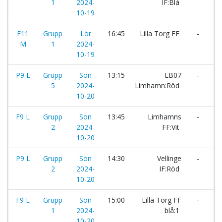
1
2024-
IF:Blå
10-19
F11
Grupp
Lör
16:45
Lilla Torg FF
-
Sj
M
1
2024-
10-19
P9 L
Grupp
Sön
13:15
LB07
-
Li
5
2024-
Limhamn:Röd
FF
10-20
F9 L
Grupp
Sön
13:45
Limhamns
-
Sk
2
2024-
FF:Vit
IF
10-20
P9 L
Grupp
Sön
14:30
Vellinge
-
Åk
2
2024-
IF:Röd
10-20
F9 L
Grupp
Sön
15:00
Lilla Torg FF
-
F
1
2024-
blå:1
H
10-20