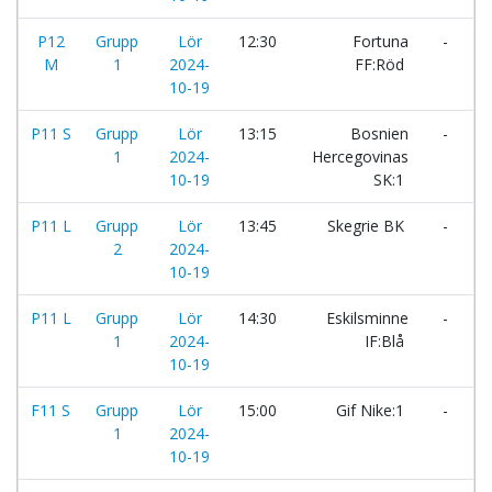
P12
Grupp
Lör
12:30
Fortuna
-
F
M
1
2024-
FF:Röd
10-19
P11 S
Grupp
Lör
13:15
Bosnien
-
S
1
2024-
Hercegovinas
I
10-19
SK:1
P11 L
Grupp
Lör
13:45
Skegrie BK
-
V
2
2024-
A
10-19
P11 L
Grupp
Lör
14:30
Eskilsminne
-
G
1
2024-
IF:Blå
10-19
F11 S
Grupp
Lör
15:00
Gif Nike:1
-
S
1
2024-
10-19