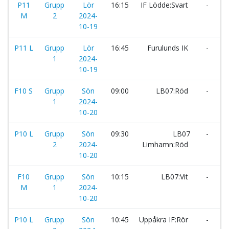
P11
Grupp
Lör
16:15
IF Lödde:Svart
-
V
M
2
2024-
A
10-19
P11 L
Grupp
Lör
16:45
Furulunds IK
-
G
1
2024-
10-19
F10 S
Grupp
Sön
09:00
LB07:Röd
-
B
1
2024-
I
10-20
P10 L
Grupp
Sön
09:30
LB07
-
B
2
2024-
Limhamn:Röd
10-20
F10
Grupp
Sön
10:15
LB07:Vit
-
F
M
1
2024-
A
10-20
P10 L
Grupp
Sön
10:45
Uppåkra IF:Rör
-
Å