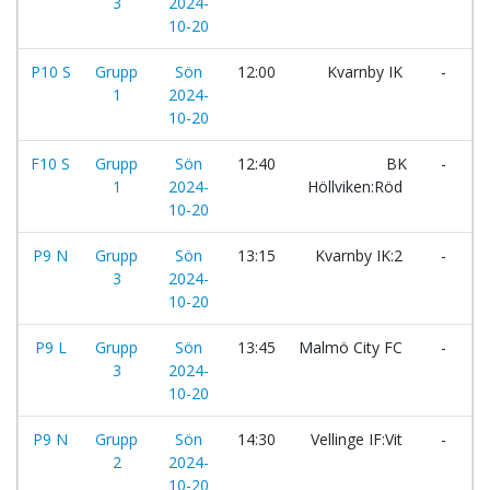
3
2024-
10-20
P10 S
Grupp
Sön
12:00
Kvarnby IK
-
S
1
2024-
10-20
F10 S
Grupp
Sön
12:40
BK
-
B
1
2024-
Höllviken:Röd
I
10-20
P9 N
Grupp
Sön
13:15
Kvarnby IK:2
-
G
3
2024-
10-20
P9 L
Grupp
Sön
13:45
Malmö City FC
-
3
2024-
H
10-20
P9 N
Grupp
Sön
14:30
Vellinge IF:Vit
-
K
2
2024-
10-20