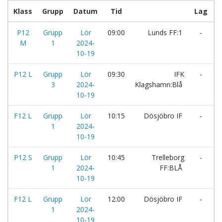
Klass
Grupp
Datum
Tid
Lag
P12
Grupp
Lör
09:00
Lunds FF:1
-
F
M
1
2024-
10-19
P12 L
Grupp
Lör
09:30
IFK
-
Ö
3
2024-
Klagshamn:Blå
B
10-19
F12 L
Grupp
Lör
10:15
Dösjöbro IF
-
K
1
2024-
F
10-19
P12 S
Grupp
Lör
10:45
Trelleborg
-
H
1
2024-
FF:BLÅ
X
10-19
F12 L
Grupp
Lör
12:00
Dösjöbro IF
-
T
1
2024-
F
10-19