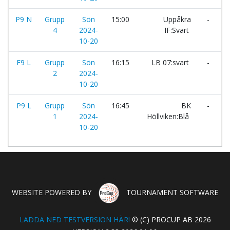
P9 N
Grupp
Sön
15:00
Uppåkra
-
Å
4
2024-
IF:Svart
10-20
F9 L
Grupp
Sön
16:15
LB 07:svart
-
S
2
2024-
I
10-20
P9 L
Grupp
Sön
16:45
BK
-
1
2024-
Höllviken:Blå
L
10-20
WEBSITE POWERED BY
TOURNAMENT SOFTWARE
LADDA NED TESTVERSION HÄR!
© (C) PROCUP AB 2026